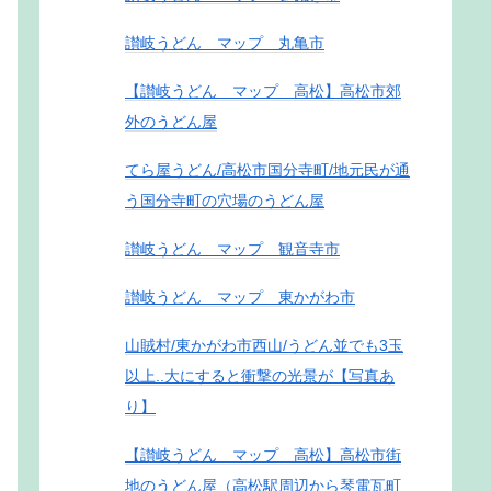
讃岐うどん マップ 丸亀市
【讃岐うどん マップ 高松】高松市郊
外のうどん屋
てら屋うどん/高松市国分寺町/地元民が通
う国分寺町の穴場のうどん屋
讃岐うどん マップ 観音寺市
讃岐うどん マップ 東かがわ市
山賊村/東かがわ市西山/うどん並でも3玉
以上..大にすると衝撃の光景が【写真あ
り】
【讃岐うどん マップ 高松】高松市街
地のうどん屋（高松駅周辺から琴電瓦町