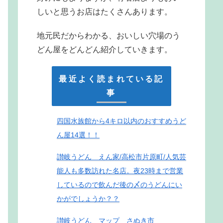
しいと思うお店はたくさんあります。
地元民だからわかる、おいしい穴場のう
どん屋をどんどん紹介していきます。
最近よく読まれている記
事
四国水族館から4キロ以内のおすすめうど
ん屋14選！！
讃岐うどん えん家/高松市片原町/人気芸
能人も多数訪れた名店。夜23時まで営業
しているので飲んだ後の〆のうどんにい
かがでしょうか？？
讃岐うどん マップ さぬき市