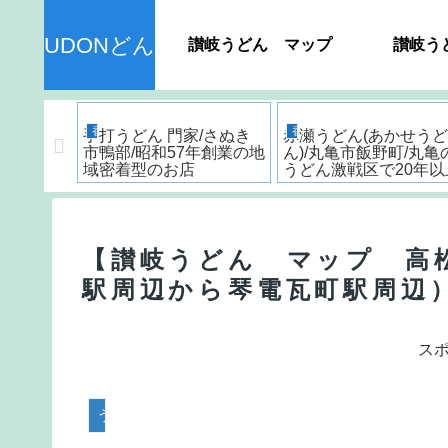
UDONどん
讃岐うどん マップ
讃岐う
香川県うどん屋突撃レポート
香川県うどん屋突撃レポート
川の人気店
手打うどん 門家/さぬき
赤瀬うどん(あかせうど
べログう
市鴨部/昭和57年創業の地
ん)/丸亀市飯野町/丸亀
9の香川県
域密着型のお店
うどん激戦区で20年以
店紹介。
営業するほっこりする
どん屋
【讃岐うどん マップ 高
駅周辺から琴電瓦町駅周辺
ス
うどん