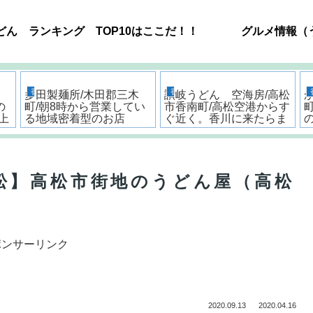
どん ランキング TOP10はここだ！！
グルメ情報（
香川県うどん屋突撃レポート
香川県うどん屋突撃レポート
多田製麺所/木田郡三木
讃岐うどん 空海房/高松
の
町/朝8時から営業してい
市香南町/高松空港からす
上
る地域密着型のお店
ぐ近く。香川に来たらま
う
ずはここ！
松】高松市街地のうどん屋（高松
）
ポンサーリンク
2020.09.13
2020.04.16