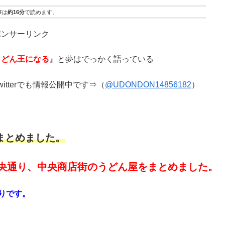
事は
約16分
で読めます。
ポンサーリンク
うどん王になる
』と夢はでっかく語っている
tterでも情報公開中です⇒（
@UDONDON14856182
）
まとめました。
央通り、中央商店街のうどん屋をまとめました。
りです。