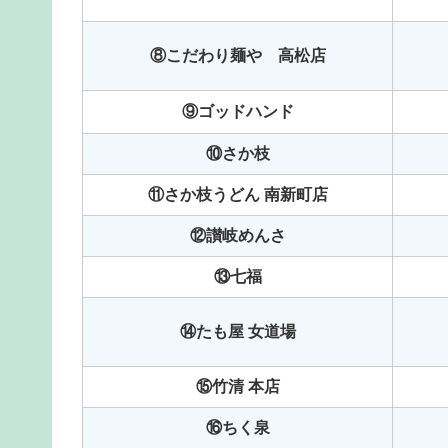
⑧こだわり麺や 高松店
⑨ゴッドハンド
⑩さか枝
⑪さか枝うどん 南新町店
⑫讃岐めんさ
⑬七福
⑭たも屋 女道場
⑮竹清 本店
⑯ちく泉