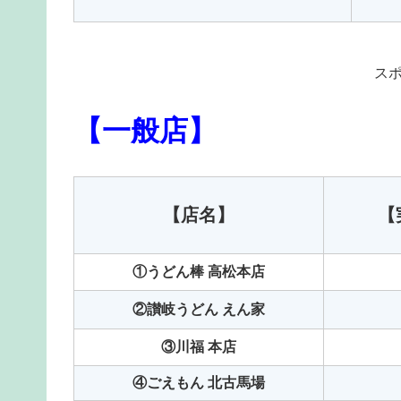
ス
【一般店】
【店名】
【
①うどん棒 高松本店
②讃岐うどん えん家
③川福 本店
④ごえもん 北古馬場