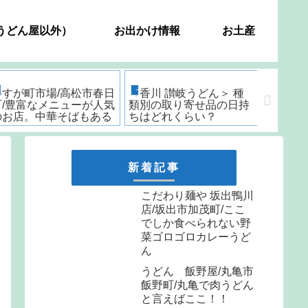
うどん屋以外）
お出かけ情報
お土産
香川県うどん屋突撃レポート
うどん
うどん
かすが町市場/高松市春日
＜香川 讃岐うどん＞ 種
＜香川
町/豊富なメニューが人気
類別の取り寄せ品の日持
め製麺所
のお店。中華そばもある
ちはどれくらい？
よ
新着記事
こだわり麺や 坂出鴨川
店/坂出市加茂町/ここ
でしか食べられない野
菜ゴロゴロカレーうど
ん
うどん 飯野屋/丸亀市
飯野町/丸亀で肉うどん
と言えばここ！！