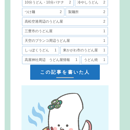
10分うどん・10分バナナ
2
冷やしうどん
2
つけ麺
2
製麺所
2
高松空港周辺のうどん屋
2
三豊市のうどん屋
1
天空のブランコ周辺うどん屋
1
しっぽくうどん
1
東かがわ市のうどん屋
1
高屋神社周辺 うどん屋情報
1
うどん焼
1
この記事を書いた人