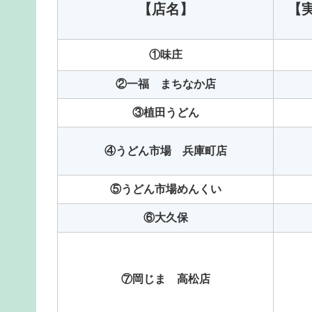
【店名】
【
①味庄
②一福 まちなか店
③植田うどん
④うどん市場 兵庫町店
⑤うどん市場めんくい
⑥大久保
⑦岡じま 高松店