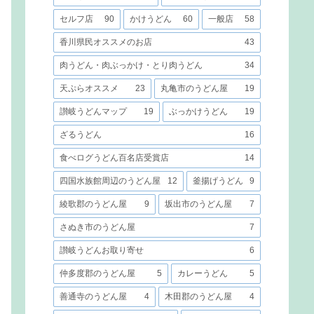
セルフ店
90
かけうどん
60
一般店
58
香川県民オススメのお店
43
肉うどん・肉ぶっかけ・とり肉うどん
34
天ぷらオススメ
23
丸亀市のうどん屋
19
讃岐うどんマップ
19
ぶっかけうどん
19
ざるうどん
16
食べログうどん百名店受賞店
14
四国水族館周辺のうどん屋
12
釜揚げうどん
9
綾歌郡のうどん屋
9
坂出市のうどん屋
7
さぬき市のうどん屋
7
讃岐うどんお取り寄せ
6
仲多度郡のうどん屋
5
カレーうどん
5
善通寺のうどん屋
4
木田郡のうどん屋
4