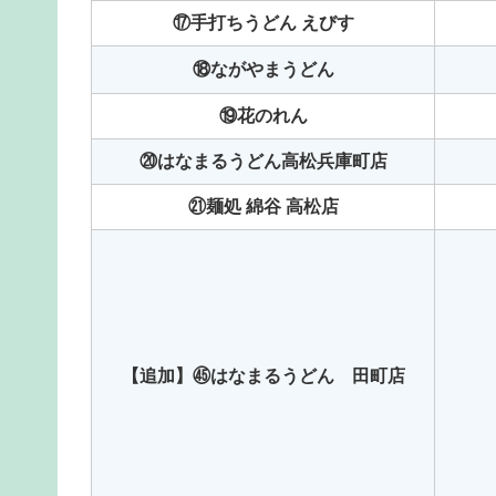
⑰手打ちうどん えびす
⑱ながやまうどん
⑲花のれん
⑳はなまるうどん高松兵庫町店
㉑麺処 綿谷 高松店
【追加】㊺はなまるうどん 田町店