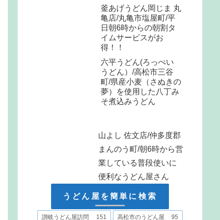
釜あげうどん岡じま 丸
亀店/丸亀市塩屋町/平
日朝6時からの朝割タ
イムサービスがお
得！！
六平うどん(ろっぺい
うどん）/高松市三谷
町/県産小麦（さぬきの
夢）を使用した八丁み
そ煮込みうどん
山よし 佐文店/仲多度郡
まんのう町/朝6時から営
業している普段使いに
便利なうどん屋さん
うどん屋を簡単に検索
讃岐うどん屋訪問
151
高松市のうどん屋
95