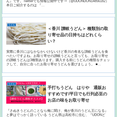
ん』です。Twitterでも情報公開中です⇒（@UDONDON14856182）
本日ご紹介するのは 『…
うどん
＜香川 讃岐うどん＞ 種類別の取
り寄せ品の日持ちはどれくら
い？
実際に香川にはなかなかいけないけど香川の有名な讃岐うどんを食
べたいですよね。お取り寄せの讃岐うどんと言っても、お取り寄せ
の讃岐うどんは3種類あります。購入する前にうどんの種類をチェッ
クして、自分に合ったお取り寄せうどんを選びましょう。 ■…
うどん
手打ちうどん はりや 通販お
すすめです/平日でも行列必至の
お店の味をお取り寄せ
『さぬきうどんのことなら俺に聞け、俺が香川のうどん王になる』
と夢はでっかく語っている うどん県は高松市に住む、『UDONど