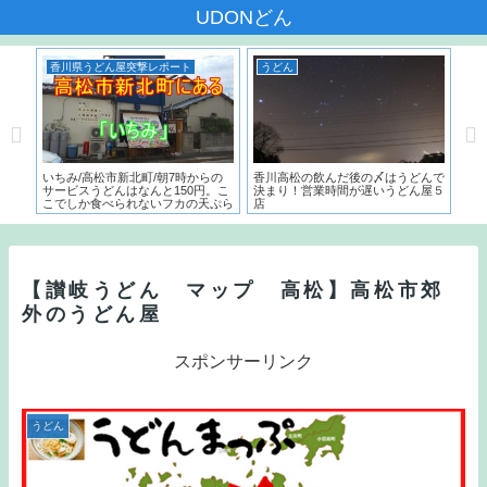
UDONどん
香川県うどん屋突撃レポート
うどん
う
本一
いちみ/高松市新北町/朝7時からの
香川高松の飲んだ後の〆はうどんで
麺で
た名
サービスうどんはなんと150円。こ
決まり！営業時間が遅いうどん屋５
～）
こでしか食べられないフカの天ぷら
店
う
とは？？
【讃岐うどん マップ 高松】高松市郊
外のうどん屋
スポンサーリンク
うどん