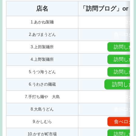
店名
「訪問ブログ」or
食べログ
1.あかね製麺
食べログ
2.あづまうどん
訪問した
3.上田製麺所
訪問した
4.上野製麺所
訪問した
5.うつ海うどん
訪問した
6.うわさの麺蔵
食べログ
7.手打ち麺や 大島
食べログ
8.大島うどん
食べログ
9.かしむら
訪問した
10.かすが町市場