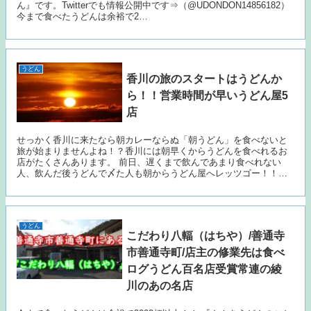
ん』です。Twitterでも情報公開中です⇒（@UDONDON14856182）
今まで食べたうどんは余裕で2…
うどん
香川の旅のスタートはうどんか
ら！！営業時間が早いうどん屋5
店
せっかく香川に来たなら朝カレーならぬ「朝うどん」を食べないと
旅が始まりませんよね！？香川には朝早くからうどんを食べれるお
店がたくさんあります。 前日、遅くまで飲んであまり食べれない
人、飲んだ後うどんで〆た人も朝からうどん屋へレッツゴー！！…
うどん
こだわり八輻（はちや）/善通寺
市善通寺町/店主の修業先は食べ
ログうどん百名店受賞常連の綾
川のあの名店