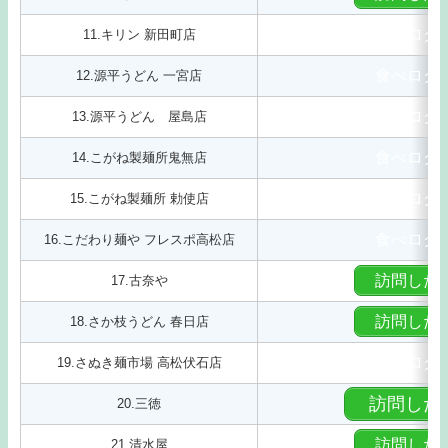
食べログ
11.キリン 新田町店
食べログ
12.源平うどん 一宮店
食べログ
13.源平うどん 屋島店
食べログ
14.こがね製麺所鬼無店
食べログ
15.こがね製麺所 勅使店
食べログ
16.こだわり麺や フレスポ高松店
訪問した
17.古奈や
訪問した
18.さか枝うどん 春日店
食べログ
19.さぬき麺市場 高松伏石店
訪問した
20.三徳
訪問した
21.清水屋