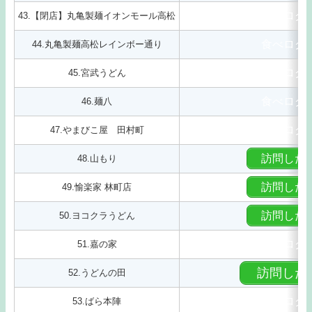
食べログ
43.【閉店】丸亀製麺イオンモール高松
食べログ
44.丸亀製麺高松レインボー通り
食べログ
45.宮武うどん
食べログ
46.麺八
食べログ
47.やまびこ屋 田村町
訪問した
48.山もり
訪問した
49.愉楽家 林町店
訪問した
50.ヨコクラうどん
食べログ
51.嘉の家
訪問した
52.うどんの田
食べログ
53.ばら本陣