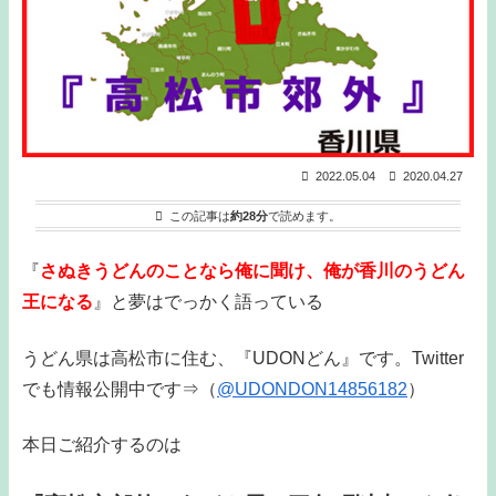
2022.05.04
2020.04.27
この記事は
約28分
で読めます。
『
さぬきうどんのことなら俺に聞け、俺が香川のうどん
王になる
』と夢はでっかく語っている
うどん県は高松市に住む、『UDONどん』です。Twitter
でも情報公開中です⇒（
@UDONDON14856182
）
本日ご紹介するのは