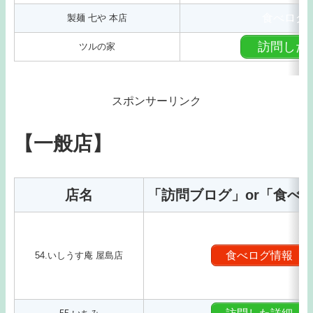
食べログ
製麺 七や 本店
訪問した
ツルの家
スポンサーリンク
【一般店】
店名
「訪問ブログ」or「食べ
食べログ情報
54.いしうす庵 屋島店