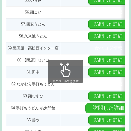
訪問した詳細
55.いちみ
食べログ情報
56.麺こい
訪問した詳細
57.國安うどん
訪問した詳細
58.久米池うどん
食べログ情報
59.黒田屋 高松西インター店
訪問した詳細
60.【閉店】せいご
訪問した詳細
61.田中
スクロールできます
食べログ情報
62.なかむら手打ちうどん
訪問した詳細
63.麺むすび
訪問した詳細
64.手打ちうどん 桃太郎館
訪問した詳細
65.善や