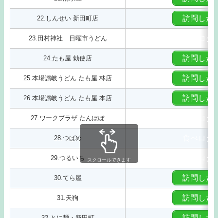
訪問した
22.しんせい 新田町店
食べログ
23.田村神社 日曜市うどん
訪問した
24.たも屋 勅使店
訪問した
25.本場讃岐うどん たも屋 林店
訪問した
26.本場讃岐うどん たも屋 本店
食べログ
27.ワークプラザ たんぽぽ
食べログ
28.つばめ
食べログ
29.つるいち
スクロールできます
訪問した
30.てら屋
訪問した
31.天狗
訪問した
32.とに麺・新田町