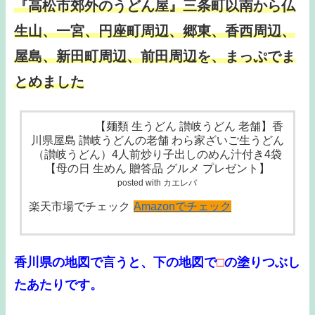
『高松市郊外のうどん屋』三条町
以南から仏
生山、一宮、円座町周辺、郷東、香西周辺、
屋島、新田町周辺、前田周辺を、まっぷでま
とめました
【麺類 生うどん 讃岐うどん 老舗】香
川県屋島 讃岐うどんの老舗 わら家ざいご生うどん
（讃岐うどん）4人前炒り子出しのめん汁付き4袋
【母の日 生めん 贈答品 グルメ プレゼント】
posted with カエレバ
楽天市場でチェック
Amazonでチェック
香川県の地図で言うと、下の地図で
□
の
塗りつぶし
たあたりです。