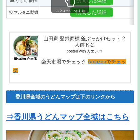
訪問した詳細
69.うどん 優作
スクロールできます
訪問した詳細
70.マルタニ製麺
山田家 登録商標 釜ぶっかけセット 2
人前 K-2
posted with カエレバ
楽天市場でチェック
Amazonでチェッ
ク
香川県全域のうどんマップは下のリンクから
⇒香川県うどんマップ全域はこちら
この記事が気に入ったら