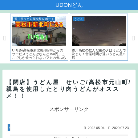
UDONどん
香川県うどん屋突撃レポート
うどん
う
本一
いちみ/高松市新北町/朝7時からの
香川高松の飲んだ後の〆はうどんで
麺で
た名
サービスうどんはなんと150円。こ
決まり！営業時間が遅いうどん屋５
～）
こでしか食べられないフカの天ぷら
店
う
とは？？
【閉店】うどん屋 せいご/高松市元山町/
親鳥を使用したとり肉うどんがオスス
メ！！
スポンサーリンク
香川県うどん屋突撃レポート
2022.05.04
2020.07.23