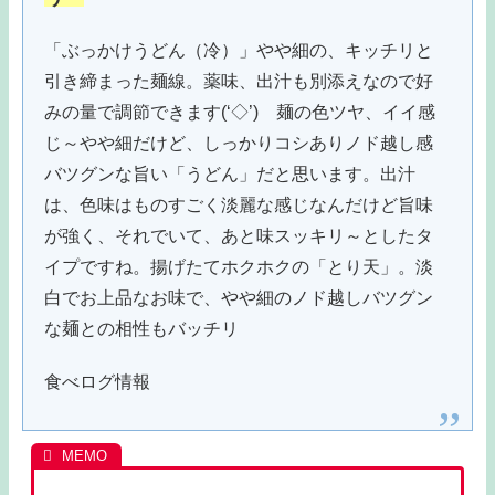
「ぶっかけうどん（冷）」やや細の、キッチリと
引き締まった麺線。薬味、出汁も別添えなので好
みの量で調節できます(‘◇’)ゞ麺の色ツヤ、イイ感
じ～やや細だけど、しっかりコシありノド越し感
バツグンな旨い「うどん」だと思います。出汁
は、色味はものすごく淡麗な感じなんだけど旨味
が強く、それでいて、あと味スッキリ～としたタ
イプですね。揚げたてホクホクの「とり天」。淡
白でお上品なお味で、やや細のノド越しバツグン
な麺との相性もバッチリ
食べログ情報