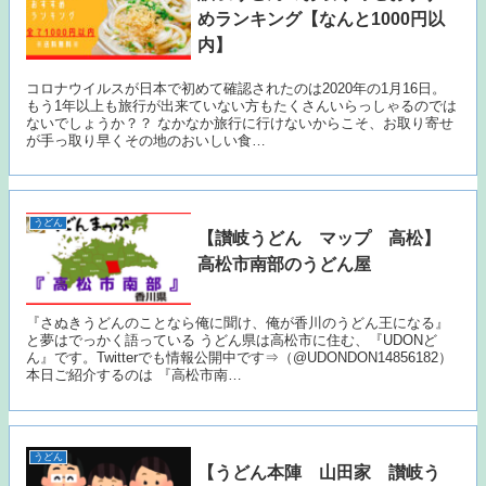
めランキング【なんと1000円以
内】
コロナウイルスが日本で初めて確認されたのは2020年の1月16日。
もう1年以上も旅行が出来ていない方もたくさんいらっしゃるのでは
ないでしょうか？？ なかなか旅行に行けないからこそ、お取り寄せ
が手っ取り早くその地のおいしい食…
うどん
【讃岐うどん マップ 高松】
高松市南部のうどん屋
『さぬきうどんのことなら俺に聞け、俺が香川のうどん王になる』
と夢はでっかく語っている うどん県は高松市に住む、『UDONど
ん』です。Twitterでも情報公開中です⇒（@UDONDON14856182）
本日ご紹介するのは 『高松市南…
うどん
【うどん本陣 山田家 讃岐う