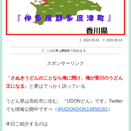
2022.05.03
2020.05.14
この記事は
約5分
で読めます。
スポンサーリンク
『
さぬきうどんのことなら俺に聞け、俺が香川のうどん
王になる
』と夢はでっかく語っている
うどん県は高松市に住む、『UDONどん』です。Twitter
でも情報公開中です⇒（
@UDONDON14856182
）
本日ご紹介するのは