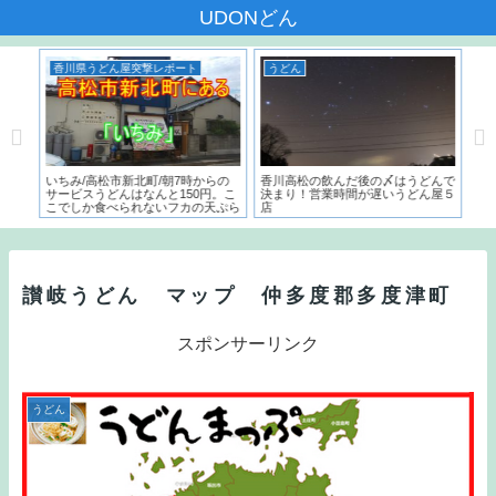
UDONどん
香川県うどん屋突撃レポート
うどん
う
本一
いちみ/高松市新北町/朝7時からの
香川高松の飲んだ後の〆はうどんで
麺で
た名
サービスうどんはなんと150円。こ
決まり！営業時間が遅いうどん屋５
～）
こでしか食べられないフカの天ぷら
店
う
とは？？
讃岐うどん マップ 仲多度郡多度津町
スポンサーリンク
うどん