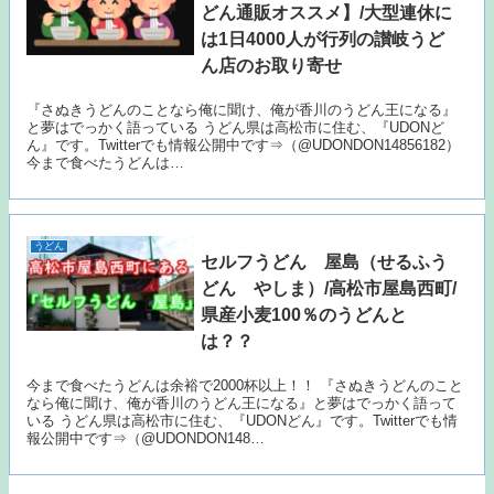
どん通販オススメ】/大型連休に
は1日4000人が行列の讃岐うど
ん店のお取り寄せ
『さぬきうどんのことなら俺に聞け、俺が香川のうどん王になる』
と夢はでっかく語っている うどん県は高松市に住む、『UDONど
ん』です。Twitterでも情報公開中です⇒（@UDONDON14856182）
今まで食べたうどんは…
うどん
セルフうどん 屋島（せるふう
どん やしま）/高松市屋島西町/
県産小麦100％のうどんと
は？？
今まで食べたうどんは余裕で2000杯以上！！ 『さぬきうどんのこと
なら俺に聞け、俺が香川のうどん王になる』と夢はでっかく語って
いる うどん県は高松市に住む、『UDONどん』です。Twitterでも情
報公開中です⇒（@UDONDON148…