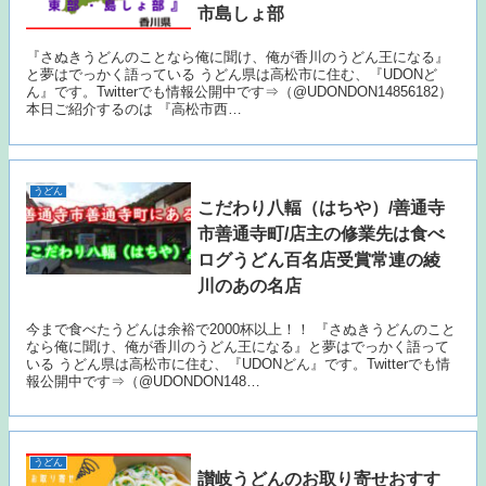
市島しょ部
『さぬきうどんのことなら俺に聞け、俺が香川のうどん王になる』
と夢はでっかく語っている うどん県は高松市に住む、『UDONど
ん』です。Twitterでも情報公開中です⇒（@UDONDON14856182）
本日ご紹介するのは 『高松市西…
うどん
こだわり八輻（はちや）/善通寺
市善通寺町/店主の修業先は食べ
ログうどん百名店受賞常連の綾
川のあの名店
今まで食べたうどんは余裕で2000杯以上！！ 『さぬきうどんのこと
なら俺に聞け、俺が香川のうどん王になる』と夢はでっかく語って
いる うどん県は高松市に住む、『UDONどん』です。Twitterでも情
報公開中です⇒（@UDONDON148…
うどん
讃岐うどんのお取り寄せおすす