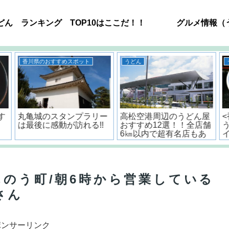
どん ランキング TOP10はここだ！！
グルメ情報（
うどん
うどん
ー
高松空港周辺のうどん屋
<香川・讃岐流>おいしい
!
おすすめ12選！！全店舗
うどんだしの作り方とポ
6㎞以内で超有名店もあ
イント
るよ。
んのう町/朝6時から営業している
さん
ポンサーリンク