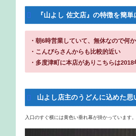
『山よし 佐文店』の特徴を簡単
・朝6時営業していて、無休なので何
・こんぴらさんからも比較的近い
・多度津町に本店がありこちらは201
山よし店主のうどんに込めた思
入口のすぐ横には黄色い垂れ幕が掛かっています