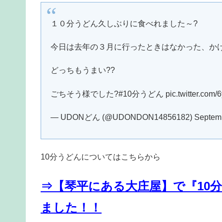
１０分うどん久しぶりに食べれました～?
今日は去年の３月に行ったときはなかった、か
どっちもうまい??
ごちそう様でした?#10分うどん pic.twitter.com/6
— UDONどん (@UDONDON14856182) Septembe
10分うどんについてはこちらから
⇒【琴平にある大庄屋】で『10
ました！！