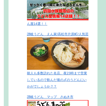
ん屋14選！！
讃岐うどん えん家/高松市片原町/人気芸
能人も多数訪れた名店。夜23時まで営業
しているので飲んだ後の〆のうどんにい
かがでしょうか？？
讃岐うどん マップ さぬき市