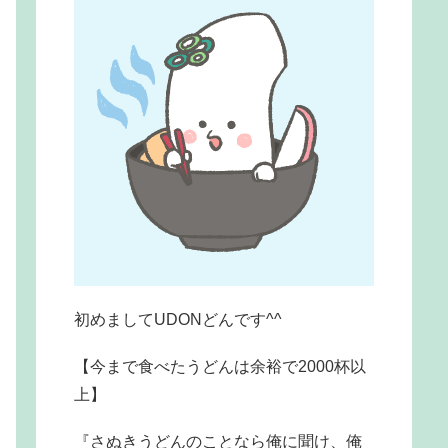
初めましてUDONどんです^^
【今まで食べたうどんは余裕で2000杯以
上】
『さぬきうどんのことなら俺に聞け、俺