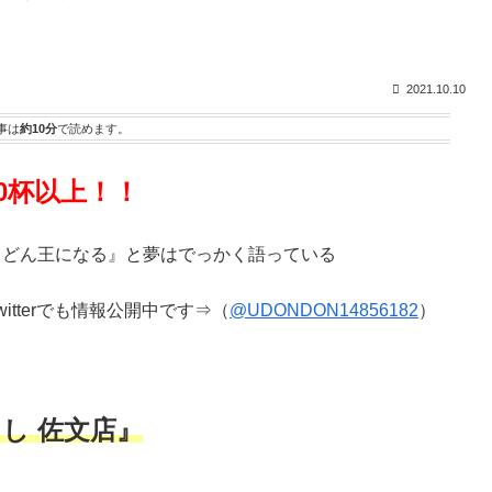
2021.10.10
事は
約10分
で読めます。
0杯以上！！
うどん王になる』と夢はでっかく語っている
tterでも情報公開中です⇒（
@UDONDON14856182
）
し 佐文店』