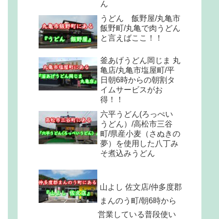
ん
うどん 飯野屋/丸亀市
飯野町/丸亀で肉うどん
と言えばここ！！
釜あげうどん岡じま 丸
亀店/丸亀市塩屋町/平
日朝6時からの朝割タ
イムサービスがお
得！！
六平うどん(ろっぺい
うどん）/高松市三谷
町/県産小麦（さぬきの
夢）を使用した八丁み
そ煮込みうどん
山よし 佐文店/仲多度郡
まんのう町/朝6時から
営業している普段使い