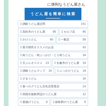
に便利なうどん屋さん
うどん屋を簡単に検索
讃岐うどん屋訪問
151
高松市のうどん屋
95
セルフ店
90
かけうどん
60
一般店
58
香川県民オススメのお店
43
肉うどん・肉ぶっかけ・とり肉うどん
34
天ぷらオススメ
23
丸亀市のうどん屋
19
讃岐うどんマップ
19
ぶっかけうどん
19
ざるうどん
16
食べログうどん百名店受賞店
14
四国水族館周辺のうどん屋
12
釜揚げうどん
9
綾歌郡のうどん屋
9