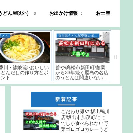
うどん屋以外）
お出かけ情報
お土産
香川県うどん屋突撃レポート
うどん
善や/高松市新田町/創業
五右衛門 うどん 香川/
いちみ/
から33年続く屋島の名店
「日本一うまいカレーう
時から
のうどんは間違いない..
どん」と言われた名店の
はなんと
味をお取り寄せ
しか食
天ぷら
新着記事
こだわり麺や 坂出鴨川
店/坂出市加茂町/ここ
でしか食べられない野
菜ゴロゴロカレーうど