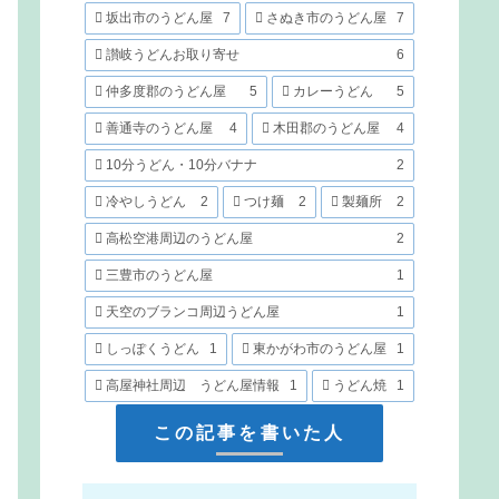
坂出市のうどん屋
7
さぬき市のうどん屋
7
讃岐うどんお取り寄せ
6
仲多度郡のうどん屋
5
カレーうどん
5
善通寺のうどん屋
4
木田郡のうどん屋
4
10分うどん・10分バナナ
2
冷やしうどん
2
つけ麺
2
製麺所
2
高松空港周辺のうどん屋
2
三豊市のうどん屋
1
天空のブランコ周辺うどん屋
1
しっぽくうどん
1
東かがわ市のうどん屋
1
高屋神社周辺 うどん屋情報
1
うどん焼
1
この記事を書いた人