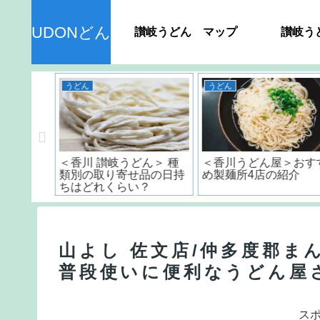
UDONどん
讃岐うどん マップ
讃岐う
うどん
香川県のおすすめスポット
ん＞ 種
＜香川うどん屋＞おすす
丸亀城のスタンプラリ
品の日持
め製麺所4店の紹介
は最後に感動が訪れる!
？
山よし 佐文店/仲多度郡ま
普段使いに便利なうどん屋
ス