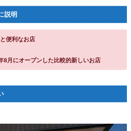
に説明
かと便利なお店
8年8月にオープンした比較的新しいお店
い
。