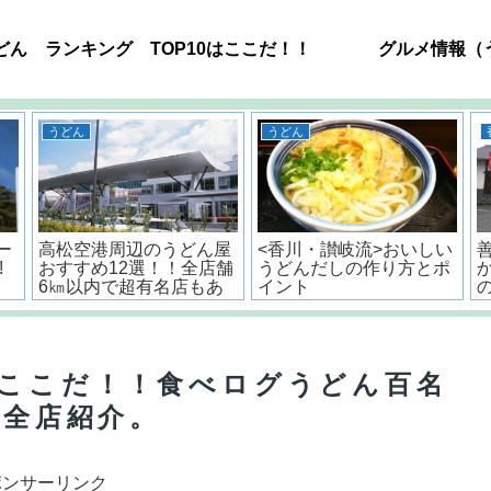
どん ランキング TOP10はここだ！！
グルメ情報（
うどん
うどん
ー
高松空港周辺のうどん屋
<香川・讃岐流>おいしい
!
おすすめ12選！！全店舗
うどんだしの作り方とポ
6㎞以内で超有名店もあ
イント
るよ。
はここだ！！食べログうどん百名
店全店紹介。
ポンサーリンク