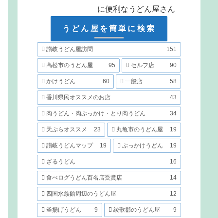
に便利なうどん屋さん
うどん屋を簡単に検索
讃岐うどん屋訪問
151
高松市のうどん屋
95
セルフ店
90
かけうどん
60
一般店
58
香川県民オススメのお店
43
肉うどん・肉ぶっかけ・とり肉うどん
34
天ぷらオススメ
23
丸亀市のうどん屋
19
讃岐うどんマップ
19
ぶっかけうどん
19
ざるうどん
16
食べログうどん百名店受賞店
14
四国水族館周辺のうどん屋
12
釜揚げうどん
9
綾歌郡のうどん屋
9