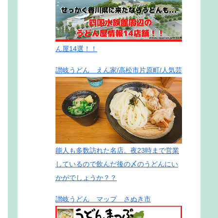
ん屋14選！！
讃岐うどん えん家/高松市片原町/人気芸
能人も多数訪れた名店。夜23時まで営業
しているので飲んだ後の〆のうどんにい
かがでしょうか？？
讃岐うどん マップ さぬき市