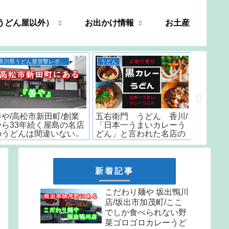
うどん屋以外）
お出かけ情報
お土産
香川県うどん屋突撃レポート
うどん
善や/高松市新田町/創業
五右衛門 うどん 香川/
いちみ/
から33年続く屋島の名店
「日本一うまいカレーう
時から
のうどんは間違いない..
どん」と言われた名店の
はなんと
味をお取り寄せ
しか食
天ぷら
新着記事
こだわり麺や 坂出鴨川
店/坂出市加茂町/ここ
でしか食べられない野
菜ゴロゴロカレーうど