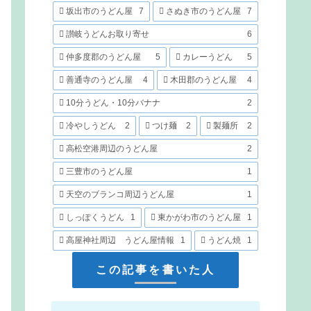
坂出市のうどん屋
7
さぬき市のうどん屋
7
讃岐うどんお取り寄せ
6
仲多度郡のうどん屋
5
カレーうどん
5
善通寺のうどん屋
4
木田郡のうどん屋
4
10分うどん・10分バナナ
2
冷やしうどん
2
つけ麺
2
製麺所
2
高松空港周辺のうどん屋
2
三豊市のうどん屋
1
天空のブランコ周辺うどん屋
1
しっぽくうどん
1
東かがわ市のうどん屋
1
高屋神社周辺 うどん屋情報
1
うどん焼
1
この記事を書いた人