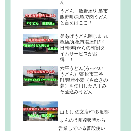
ん
うどん 飯野屋/丸亀市
飯野町/丸亀で肉うどん
と言えばここ！！
釜あげうどん岡じま 丸
亀店/丸亀市塩屋町/平
日朝6時からの朝割タ
イムサービスがお
得！！
六平うどん(ろっぺい
うどん）/高松市三谷
町/県産小麦（さぬきの
夢）を使用した八丁み
そ煮込みうどん
山よし 佐文店/仲多度郡
まんのう町/朝6時から
営業している普段使い