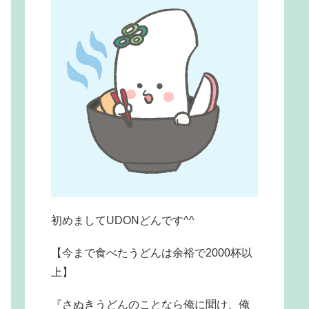
初めましてUDONどんです^^
【今まで食べたうどんは余裕で2000杯以
上】
『さぬきうどんのことなら俺に聞け、俺