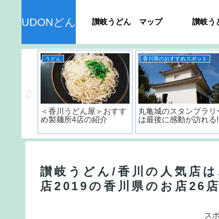
UDONどん
讃岐うどん マップ
讃岐う
うどん
香川県のおすすめスポット
ん＞ 種
＜香川うどん屋＞おすす
丸亀城のスタンプラリ
品の日持
め製麺所4店の紹介
は最後に感動が訪れる!
？
讃岐うどん/香川の人気店
店2019の香川県のお店26
ス