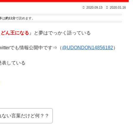
2020.09.13
2020.01.16
事は
約11分
で読めます。
うどん王になる
』と夢はでっかく語っている
tterでも情報公開中です⇒（
@UDONDON14856182
）
発表している
」
れない言葉だけど何？？