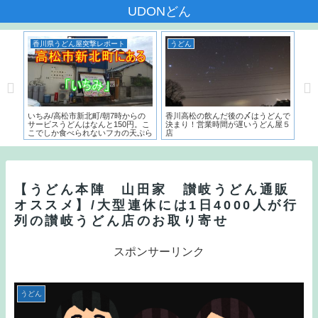
UDONどん
香川県うどん屋突撃レポート
うどん
う
本一
いちみ/高松市新北町/朝7時からの
香川高松の飲んだ後の〆はうどんで
麺で
た名
サービスうどんはなんと150円。こ
決まり！営業時間が遅いうどん屋５
～）
こでしか食べられないフカの天ぷら
店
う
とは？？
【うどん本陣 山田家 讃岐うどん通販
オススメ】/大型連休には1日4000人が行
列の讃岐うどん店のお取り寄せ
スポンサーリンク
うどん