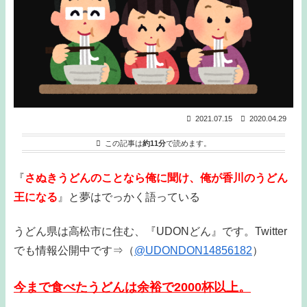
2021.07.15
2020.04.29
この記事は
約11分
で読めます。
『
さぬきうどんのことなら俺に聞け、俺が香川のうどん
王になる
』と夢はでっかく語っている
うどん県は高松市に住む、『UDONどん』です。Twitter
でも情報公開中です⇒（
@UDONDON14856182
）
今まで食べたうどんは余裕で2000杯以上。