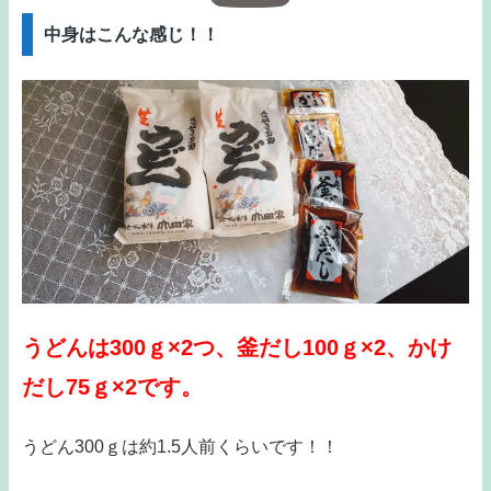
中身はこんな感じ！！
うどんは300ｇ×2つ、釜だし100ｇ×2、かけ
だし75ｇ×2です。
うどん300ｇは約1.5人前くらいです！！