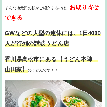
お取り寄せ
そんな地元民の私がご紹介するのは、
できる
GWなどの大型の連休には、1日4000
人が行列の讃岐うどん店
香川県高松市にある
【うどん本陣
山田家】
のうどんです！！