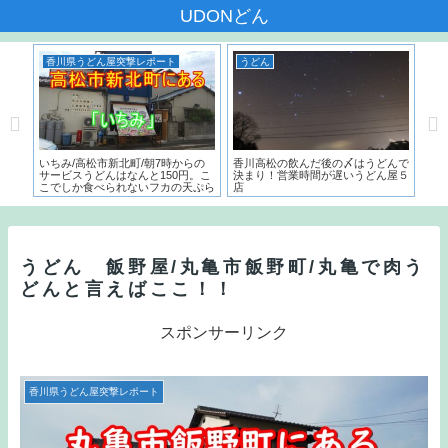
UDONどん
うどん
香川県うどん屋突撃レポート
香
んで
麺でぃ～ (さぬきうどん処 麺でぃ
手打うどん 源内 /さぬき市志度/う
うぶ
屋５
～）志度/創作うどんも豊富にそろ
どん屋密集地でウマいかしわ天を食
社
う、さぬき市の人気店
べる
うどん 飯野屋/丸亀市飯野町/丸亀で肉う
どんと言えばここ！！
スポンサーリンク
香川県うどん屋突撃レポート