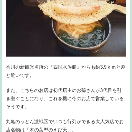
香川の新観光名所の『四国水族館』からも約3.9ｋｍと割
と近いです。
また、こちらのお店は初代店主のお孫さんが3代目を引
き継ぐことになり、これを機に今のお店で営業している
そうです。
丸亀のうどん激戦区でいつも行列ができる大人気店でお
店名物は「木の葉型のえび天」。