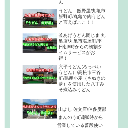
ん
うどん 飯野屋/丸亀市
飯野町/丸亀で肉うどん
と言えばここ！！
釜あげうどん岡じま 丸
亀店/丸亀市塩屋町/平
日朝6時からの朝割タ
イムサービスがお
得！！
六平うどん(ろっぺい
うどん）/高松市三谷
町/県産小麦（さぬきの
夢）を使用した八丁み
そ煮込みうどん
山よし 佐文店/仲多度郡
まんのう町/朝6時から
営業している普段使い