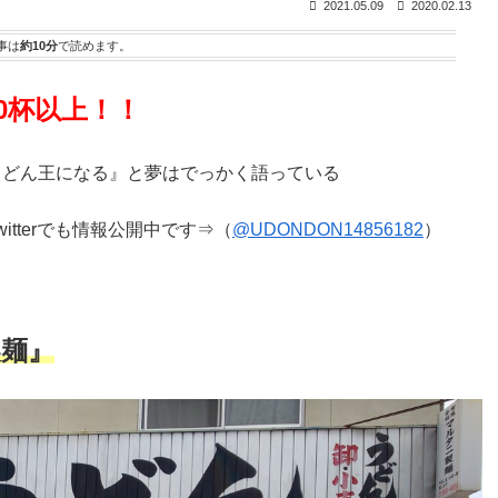
2021.05.09
2020.02.13
事は
約10分
で読めます。
0杯以上！！
うどん王になる』と夢はでっかく語っている
tterでも情報公開中です⇒（
@UDONDON14856182
）
製麺』