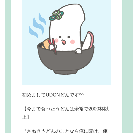
初めましてUDONどんです^^
【今まで食べたうどんは余裕で2000杯以
上】
『さぬきうどんのことなら俺に聞け、俺