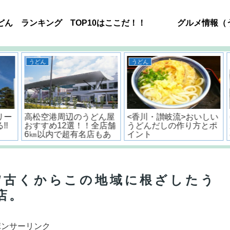
どん ランキング TOP10はここだ！！
グルメ情報（
うどん
うどん
ー
高松空港周辺のうどん屋
<香川・讃岐流>おいしい
!
おすすめ12選！！全店舗
うどんだしの作り方とポ
6㎞以内で超有名店もあ
イント
るよ。
/古くからこの地域に根ざしたう
店。
ポンサーリンク