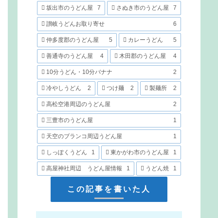
坂出市のうどん屋
7
さぬき市のうどん屋
7
讃岐うどんお取り寄せ
6
仲多度郡のうどん屋
5
カレーうどん
5
善通寺のうどん屋
4
木田郡のうどん屋
4
10分うどん・10分バナナ
2
冷やしうどん
2
つけ麺
2
製麺所
2
高松空港周辺のうどん屋
2
三豊市のうどん屋
1
天空のブランコ周辺うどん屋
1
しっぽくうどん
1
東かがわ市のうどん屋
1
高屋神社周辺 うどん屋情報
1
うどん焼
1
この記事を書いた人