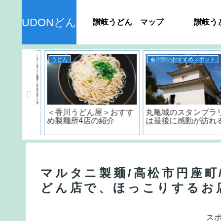
UDONどん
讃岐うどん マップ
讃岐う
うどん
香川県のおすすめスポット
ん＞ 種
＜香川うどん屋＞おすす
丸亀城のスタンプラリ
品の日持
め製麺所4店の紹介
は最後に感動が訪れる!
？
マルタニ製麺/高松市円座町
どん店で、ほっこりするお
ス