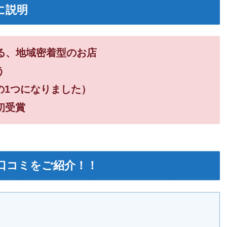
に説明
る、地域密着型のお店
う
の1つになりました）
初受賞
口コミをご紹介！！