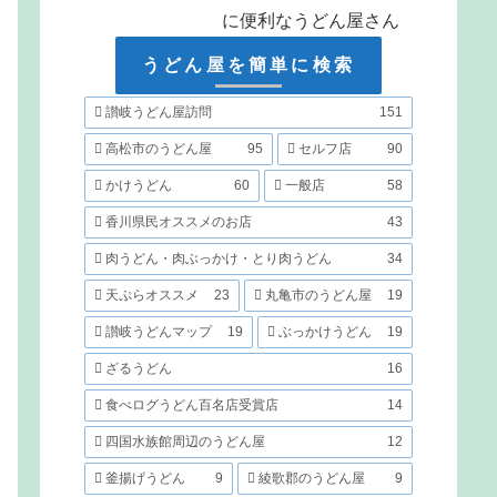
に便利なうどん屋さん
うどん屋を簡単に検索
讃岐うどん屋訪問
151
高松市のうどん屋
95
セルフ店
90
かけうどん
60
一般店
58
香川県民オススメのお店
43
肉うどん・肉ぶっかけ・とり肉うどん
34
天ぷらオススメ
23
丸亀市のうどん屋
19
讃岐うどんマップ
19
ぶっかけうどん
19
ざるうどん
16
食べログうどん百名店受賞店
14
四国水族館周辺のうどん屋
12
釜揚げうどん
9
綾歌郡のうどん屋
9