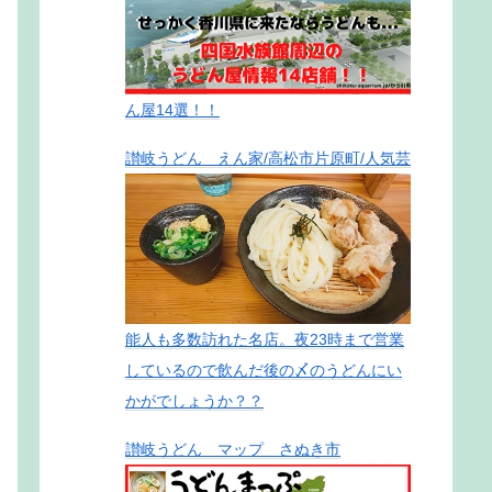
ん屋14選！！
讃岐うどん えん家/高松市片原町/人気芸
能人も多数訪れた名店。夜23時まで営業
しているので飲んだ後の〆のうどんにい
かがでしょうか？？
讃岐うどん マップ さぬき市