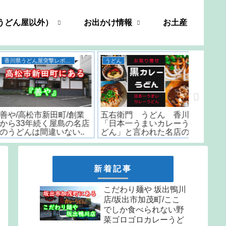
うどん屋以外）
お出かけ情報
お土産
香川県うどん屋突撃レポート
うどん
善や/高松市新田町/創業
五右衛門 うどん 香川/
いちみ/
から33年続く屋島の名店
「日本一うまいカレーう
時から
のうどんは間違いない..
どん」と言われた名店の
はなんと
味をお取り寄せ
しか食
天ぷら
新着記事
こだわり麺や 坂出鴨川
店/坂出市加茂町/ここ
でしか食べられない野
菜ゴロゴロカレーうど