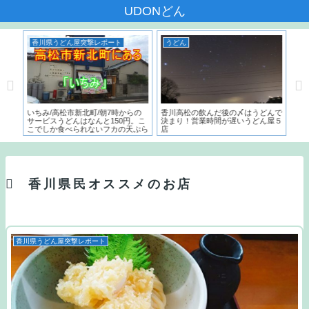
UDONどん
香川県うどん屋突撃レポート
うどん
う
本一
いちみ/高松市新北町/朝7時からの
香川高松の飲んだ後の〆はうどんで
麺で
た名
サービスうどんはなんと150円。こ
決まり！営業時間が遅いうどん屋５
～）
こでしか食べられないフカの天ぷら
店
う
とは？？
香川県民オススメのお店
香川県うどん屋突撃レポート