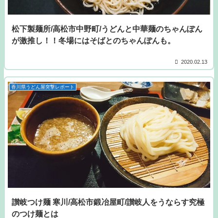
松下製麺所/高松市中野町/うどんと中華麺のちゃんぽん
が激推し！！冬場にはそばとのちゃんぽんも。
2020.02.13
香川県うどん屋突撃レポート
讃岐つけ麺 寒川/高松市鍛冶屋町/讃岐人をうならす究極
のつけ麺とは