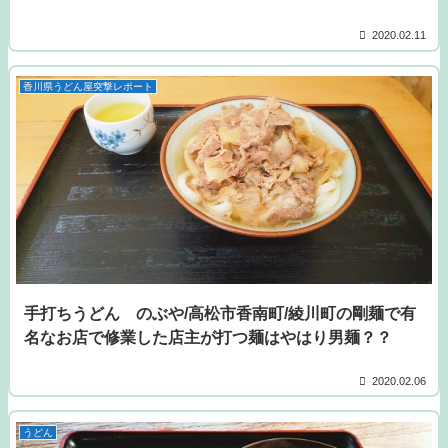
2020.02.11
香川県うどん屋突撃レポート
手打ちうどん のぶや/高松市香南町/綾川町の剛麺で有
名なお店で修業した店主が打つ麺はやはり男麺？？
2020.02.06
うどん