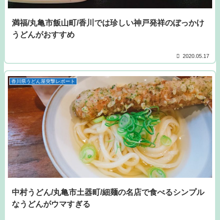
満福/丸亀市飯山町/香川では珍しい神戸発祥のぼっかけ
うどんがおすすめ
2020.05.17
香川県うどん屋突撃レポート
中村うどん/丸亀市土器町/細麺の名店で食べるシンプル
なうどんがウマすぎる