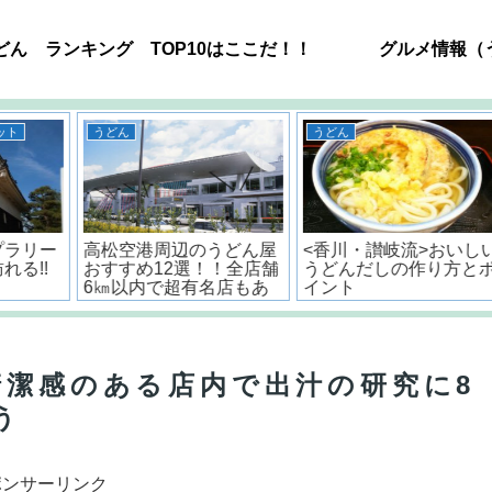
どん ランキング TOP10はここだ！！
グルメ情報（
うどん
うどん
ー
高松空港周辺のうどん屋
<香川・讃岐流>おいしい
!
おすすめ12選！！全店舗
うどんだしの作り方とポ
6㎞以内で超有名店もあ
イント
るよ。
清潔感のある店内で出汁の研究に8
う
ポンサーリンク