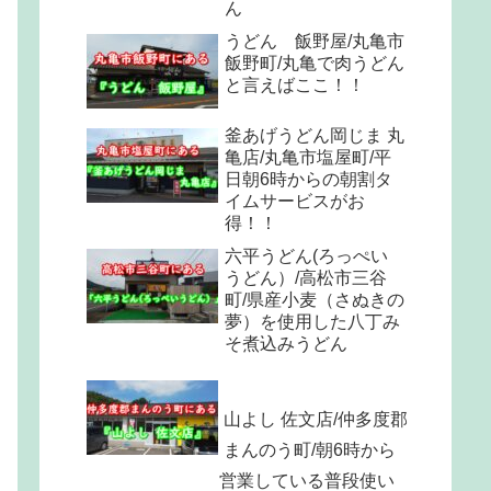
ん
うどん 飯野屋/丸亀市
飯野町/丸亀で肉うどん
と言えばここ！！
釜あげうどん岡じま 丸
亀店/丸亀市塩屋町/平
日朝6時からの朝割タ
イムサービスがお
得！！
六平うどん(ろっぺい
うどん）/高松市三谷
町/県産小麦（さぬきの
夢）を使用した八丁み
そ煮込みうどん
山よし 佐文店/仲多度郡
まんのう町/朝6時から
営業している普段使い