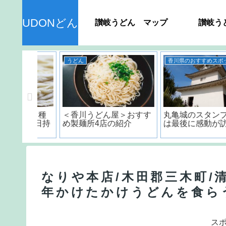
UDONどん
讃岐うどん マップ
讃岐う
うどん
香川県のおすすめスポット
ん＞ 種
＜香川うどん屋＞おすす
丸亀城のスタンプラリ
品の日持
め製麺所4店の紹介
は最後に感動が訪れる!
？
なりや本店/木田郡三木町/
年かけたかけうどんを食ら
ス