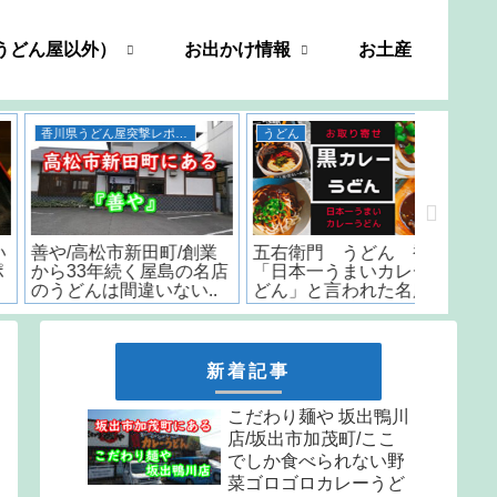
うどん屋以外）
お出かけ情報
お土産
香川県うどん屋突撃レポート
うどん
善や/高松市新田町/創業
五右衛門 うどん 香川/
いちみ/
から33年続く屋島の名店
「日本一うまいカレーう
時から
のうどんは間違いない..
どん」と言われた名店の
はなんと
味をお取り寄せ
しか食
天ぷら
新着記事
こだわり麺や 坂出鴨川
店/坂出市加茂町/ここ
でしか食べられない野
菜ゴロゴロカレーうど