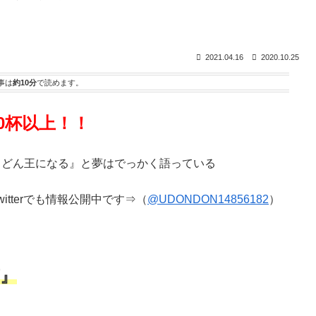
2021.04.16
2020.10.25
事は
約10分
で読めます。
0杯以上！！
うどん王になる』と夢はでっかく語っている
tterでも情報公開中です⇒（
@UDONDON14856182
）
』