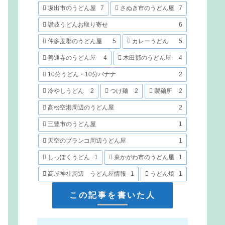
坂出市のうどん屋
7
さぬき市のうどん屋
7
讃岐うどんお取り寄せ
6
仲多度郡のうどん屋
5
カレーうどん
5
善通寺のうどん屋
4
木田郡のうどん屋
4
10分うどん・10分バナナ
2
冷やしうどん
2
つけ麺
2
製麺所
2
高松空港周辺のうどん屋
2
三豊市のうどん屋
1
天空のブランコ周辺うどん屋
1
しっぽくうどん
1
東かがわ市のうどん屋
1
高屋神社周辺 うどん屋情報
1
うどん焼
1
この記事を書いた人