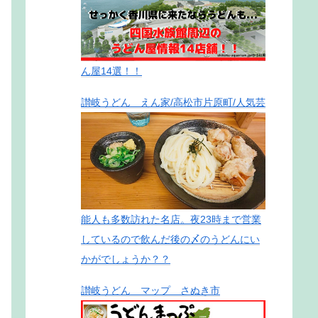
ん屋14選！！
讃岐うどん えん家/高松市片原町/人気芸
能人も多数訪れた名店。夜23時まで営業
しているので飲んだ後の〆のうどんにい
かがでしょうか？？
讃岐うどん マップ さぬき市