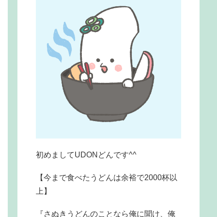
初めましてUDONどんです^^
【今まで食べたうどんは余裕で2000杯以
上】
『さぬきうどんのことなら俺に聞け、俺