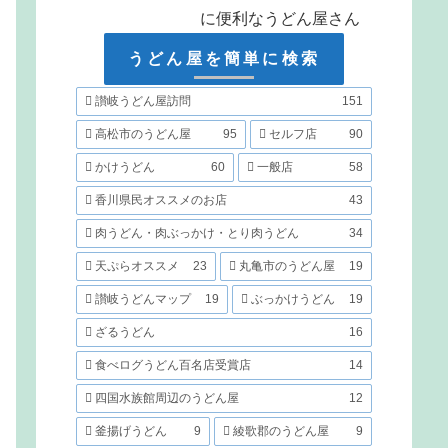
に便利なうどん屋さん
うどん屋を簡単に検索
讃岐うどん屋訪問
151
高松市のうどん屋
95
セルフ店
90
かけうどん
60
一般店
58
香川県民オススメのお店
43
肉うどん・肉ぶっかけ・とり肉うどん
34
天ぷらオススメ
23
丸亀市のうどん屋
19
讃岐うどんマップ
19
ぶっかけうどん
19
ざるうどん
16
食べログうどん百名店受賞店
14
四国水族館周辺のうどん屋
12
釜揚げうどん
9
綾歌郡のうどん屋
9