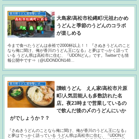
香川県うどん屋突撃レポート
大島家/高松市松縄町/元祖わかめ
うどんと季節のうどんのコラボ
が楽しめる
今まで食べたうどんは余裕で2000杯以上！！ 『さぬきうどんのこと
なら俺に聞け、俺が香川のうどん王になる』と夢はでっかく語って
いる うどん県は高松市に住む、『UDONどん』です。Twitterでも情
報公開中です⇒（@UDONDON148…
香川県うどん屋突撃レポート
讃岐うどん えん家/高松市片原
町/人気芸能人も多数訪れた名
店。夜23時まで営業しているの
で飲んだ後の〆のうどんにいか
がでしょうか？？
『さぬきうどんのことなら俺に聞け、俺が香川のうどん王になる』
と夢はでっかく語っている うどん県は高松市に住む、『UDONど