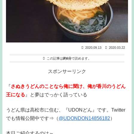
2020.09.13
2020.03.22
この記事は
約6分
で読めます。
スポンサーリンク
『
さぬきうどんのことなら俺に聞け、俺が香川のうどん
王になる
』と夢はでっかく語っている
うどん県は高松市に住む、『UDONどん』です。Twitter
でも情報公開中です⇒（
@UDONDON14856182
）
本日ご紹介するのは～