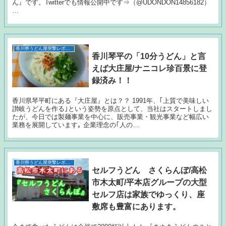
ん』です。Twitterでも情報公開中です⇒（@UDONDON14856182）
…
香川県うどん屋突撃レポート
香川琴平の「10分うどん」と言
えば大庄屋/ナニコレ珍百景に登
録済み！！
香川県琴平町にある『大庄屋』とは？？ 1991年、｢上質で美味しい
讃岐うどんを作る｣という姿勢を原点として、当社はスタートしまし
たが、今日では製麺事業を中心に、販売事業・観光事業など幅広い
業務を展開しています｡ 企業理念の｢人の…
香川県うどん屋突撃レポート
セルフうどん さくらんぼ/高松
市木太町/平本店グループの大型
セルフ店は家族でゆっくり、座
敷席も豊富にあります。