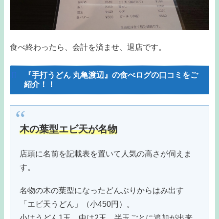
食べ終わったら、会計を済ませ、退店です。
『手打うどん 丸亀渡辺』の食べログの口コミをご
紹介！！
木の葉型エビ天が名物
店頭に名前を記載表を置いて人気の高さが伺えま
す。
名物の木の葉型になったどんぶりからはみ出す
「エビ天うどん」（小450円）。
小はうどん1玉、中は2玉、半玉ごとに追加が出来