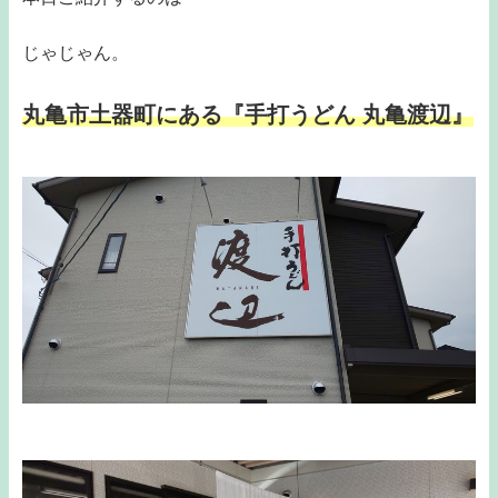
じゃじゃん。
丸亀市土器町にある『手打うどん 丸亀渡辺』