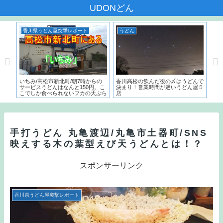
UDONどん
香川県うどん屋突撃レポート
うどん
う
本一
いちみ/高松市新北町/朝7時からの
香川高松の飲んだ後の〆はうどんで
麺で
た名
サービスうどんはなんと150円。こ
決まり！営業時間が遅いうどん屋５
～）
こでしか食べられないフカの天ぷら
店
う
とは？？
手打うどん 丸亀渡辺/丸亀市土器町/SNS
映えする木の葉型えび天うどんとは！？
スポンサーリンク
香川県うどん屋突撃レポート