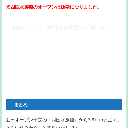
※四国水族館のオープンは延期になりました。
【讃岐うどん】四国水族館周辺の6店舗うどん巡り～『UDONどん』の食べ歩き～＃05
まとめ
近日オープン予定の『四国水族館』から3.9ｋｍと近く、
さらに込み合うこと間違いなしです。