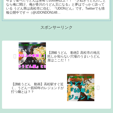
今まで食べたうどんは余裕で2000杯以上！！ 『さぬきうどんのこと
なら俺に聞け、俺が香川のうどん王になる』と夢はでっかく語って
いる うどん県は高松市に住む、『UDONどん』です。Twitterでも情
報公開中です⇒（@UDONDON148…
スポンサーリンク
【讃岐うどん 動画】高松市の地元
民しか知らない穴場のうまいうどん
屋はここだ！！
【讃岐うどん 動画】高松駅すぐ近
く、うどん一筋60年のレジェンドが
打つ麺とは？？