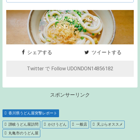
この記事が気に入ったら
いいね ! しよう
シェアする
ツイートする
Twitter で Follow UDONDON14856182
スポンサーリンク
香川県うどん屋突撃レポート
讃岐うどん屋訪問
かけうどん
一般店
天ぷらオススメ
丸亀市のうどん屋