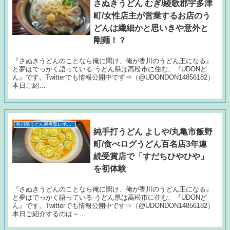
さぬきうどん むぎ/綾歌郡宇多津
町/女性店主が営業するお店のう
どんは繊細かと思いきや意外と
剛麺！？
『さぬきうどんのことなら俺に聞け、俺が香川のうどん王になる』
と夢はでっかく語っている うどん県は高松市に住む、『UDONど
ん』です。Twitterでも情報公開中です⇒（@UDONDON14856182）
本日ご紹…
香川県うどん屋突撃レポート
純手打うどん よしや/丸亀市飯野
町/食べログうどん百名店3年連
続受賞店で「すだちひやひや」
を初体験
『さぬきうどんのことなら俺に聞け、俺が香川のうどん王になる』
と夢はでっかく語っている うどん県は高松市に住む、『UDONど
ん』です。Twitterでも情報公開中です⇒（@UDONDON14856182）
本日ご紹介するのは～…