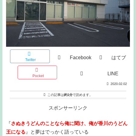
Facebook
はてブ
Twitter
LINE
Pocket
2020.02.02
この記事は
約1分
で読めます。
スポンサーリンク
『
さぬきうどんのことなら俺に聞け、俺が香川のうどん
王になる
』と夢はでっかく語っている