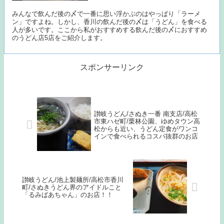
みんなで飲んだ後の〆で一番に思い浮かぶのはやっぱり「ラーメ
ン」ですよね。しかし、香川の飲んだ後の〆は「うどん」を食べる
人が多いです。ここから私がおすすめする飲んだ後の〆におすすめ
のうどん店5店をご紹介します。
スポンサーリンク
讃岐うどん/さぬき一番 南支店/高松
市東ハゼ町/栗林公園、ゆめタウン高
松からも近い、うどん定食がワンコ
インで食べられるコスパ抜群のお店
讃岐うどん/池上製麺所/高松市香川
町/さぬきうどん界のアイドルこと
「るみばあちゃん」のお店！！