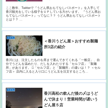
ここ数年、Twitterで『うどん県おもてなしパスポート』を入手して
香川観光をしている様子をＵＰしている方がいます。 『うどん県お
もてなしパスポート』ってなに？？ うどん県おもてなしパスポート
とは？？ …
うどん
＜香川うどん屋＞おすすめ製麺
所3店の紹介
香川には、注文したものを席まで運んできてくれる「一般店」、自
分でうどんを温めたり、だしを入れたりする「セルフ店」「製麺
所」があります。 □「セルフ店」と「製麺所」の違いは！？ ＜セル
フ店＞ 店内に入ると入り口にうどん玉を注文するところ…
うどん
香川高松の飲んだ後の〆はうど
んで決まり！営業時間が遅いう
どん屋５店