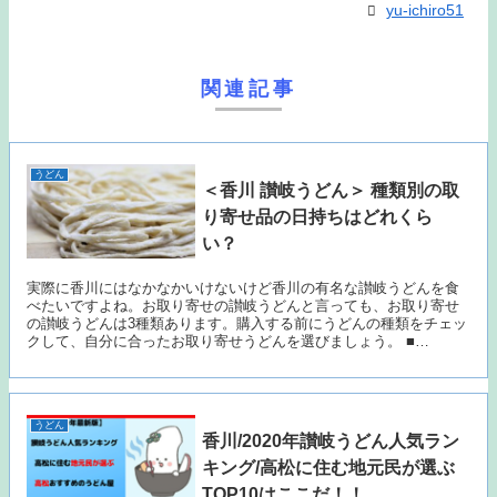
yu-ichiro51
関連記事
うどん
＜香川 讃岐うどん＞ 種類別の取
り寄せ品の日持ちはどれくら
い？
実際に香川にはなかなかいけないけど香川の有名な讃岐うどんを食
べたいですよね。お取り寄せの讃岐うどんと言っても、お取り寄せ
の讃岐うどんは3種類あります。購入する前にうどんの種類をチェッ
クして、自分に合ったお取り寄せうどんを選びましょう。 ■…
うどん
香川/2020年讃岐うどん人気ラン
キング/高松に住む地元民が選ぶ
TOP10はここだ！！