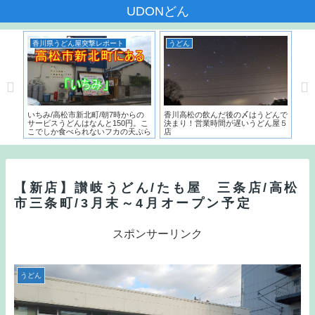
UDONどん
香川県うどん屋突撃レポート
うどん
う
本一
いちみ/高松市新北町/朝7時からの
香川高松の飲んだ後の〆はうどんで
麺で
た名
サービスうどんはなんと150円。こ
決まり！営業時間が遅いうどん屋５
～）
こでしか食べられないフカの天ぷら
店
う
とは？？
【新店】讃岐うどん/たも屋 三条店/高松
市三条町/3月末～4月オープン予定
スポンサーリンク
うどん