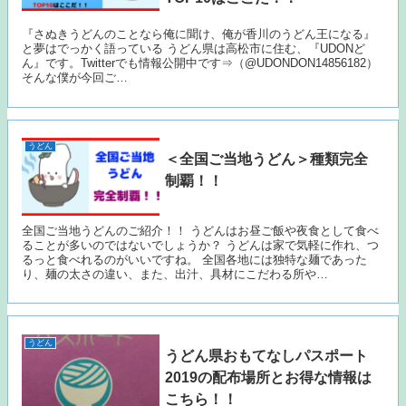
『さぬきうどんのことなら俺に聞け、俺が香川のうどん王になる』
と夢はでっかく語っている うどん県は高松市に住む、『UDONど
ん』です。Twitterでも情報公開中です⇒（@UDONDON14856182）
そんな僕が今回ご…
うどん
＜全国ご当地うどん＞種類完全
制覇！！
全国ご当地うどんのご紹介！！ うどんはお昼ご飯や夜食として食べ
ることが多いのではないでしょうか？ うどんは家で気軽に作れ、つ
るっと食べれるのがいいですね。 全国各地には独特な麺であった
り、麺の太さの違い、また、出汁、具材にこだわる所や…
うどん
うどん県おもてなしパスポート
2019の配布場所とお得な情報は
こちら！！