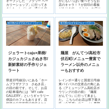
オープンした「フラワー ベー
かにもいっぱい食べそうなお
カリーショップ」に行ってき
店のキャラ！？が目印の看板
ました。レインボー通りを北
があります。 ここは、お店に
上し、玉藻中学校の前の道を
入る前からでもわかるボリュ
挟んだ反対…
ーム満点…
香川県のおすすめグルメ（うどん以外）
香川県のおすすめグルメ（うどん以外）
ジェラートcaju×果樹/
麺屋 がんてつ/高松市
カジュカジュさぬき市/
伏石町/メニュー豊富で
新鮮素材の手作りジェ
ラーメン以外のメニュ
ラート
ーもおすすめ
県道10号線沿いにある「ホー
レインボー通りと国道11号線
ムプラザナフコ さぬき店」
東バイパスの交差点の角にあ
の目の前です。そして、お店
る（アミュージアム高松店ボ
の駐車場内には「MY cafe
ウリングの目の前）『麺屋
GALLERY」というギャラリー
がんてつ』に行って来まし
併設のカフェもあります。店
た。 こちらのお店は県下最大
舗横の自家菜園で栽培された
級（全75席）のラーメン専門
ものや、地元農家等から仕入
店です。テーブル席、一人用