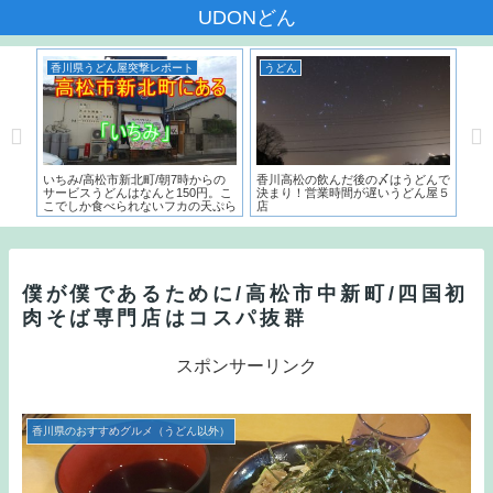
UDONどん
香川県うどん屋突撃レポート
うどん
う
本一
いちみ/高松市新北町/朝7時からの
香川高松の飲んだ後の〆はうどんで
麺で
た名
サービスうどんはなんと150円。こ
決まり！営業時間が遅いうどん屋５
～）
こでしか食べられないフカの天ぷら
店
う
とは？？
僕が僕であるために/高松市中新町/四国初
肉そば専門店はコスパ抜群
スポンサーリンク
香川県のおすすめグルメ（うどん以外）