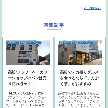
yu-ichiro51
関連記事
香川県のおすすめグルメ（うどん以外）
香川県のおすすめグルメ（うどん以外）
高松/フラワーベーカリ
高松でデカ盛りグルメ
ーショップのパンは売
を食べるなら『まんぷ
り切れ必至！！
く亭』がおすすめ
『FLOUR BAKERY SHOP
高松市中新町にある『まんぷ
（フラワー ベーカリーショッ
く亭』に行ってきました 前か
プ）』さんに行ってきまし
ら気になっていた、『まんぷ
た。 本日は２０１７年４月に
く亭』に行ってきました。 い