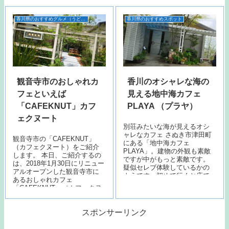
れた季節のフルーツを使用し
のカウンター席、座敷席もあ
て、このお店の夫婦が手づく
り、小さなお子様づれのお客
香川県のおすすめグルメ（うどん以外）
香川県のおすすめスポット
りしています。
さんにも対応できます。
観音寺市のおしゃれカ
香川のオシャレな海の
フェといえば
見える地中海カフェ
「CAFEKNUT」カフ
PLAYA （プラヤ）
ェクヌート
別荘みたいな海が見えるオシ
ャレなカフェ さぬき市津田町
観音寺市の「CAFEKNUT」
にある「地中海カフェ
（カフェクヌート）をご紹介
PLAYA」。建物の外観も素敵
します。 本日、ご紹介するの
ですが中がもっと素敵です。
は、2018年1月30日にリニュー
疑似セレブ体験しているかの
アルオープンした観音寺市に
ようです。初めて行くお店で
あるおしゃれカフェ
したので少し早くついてしま
「CAFEKNUT」（カフェクヌ
いました。お店横の階…
ート）です。こちらのカフェ
は同じ敷地内に…
スポンサーリンク