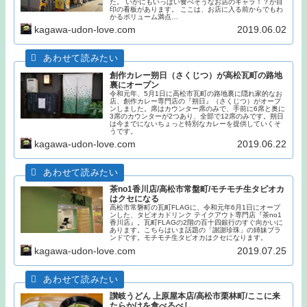
た。 いかにもいっぱい食べそうなお店のキャラ！？が目
印の看板があります。 ここは、お店に入る前からでもわ
かるボリューム満点…
kagawa-udon-love.com
2019.06.02
創作カレー朔日（さくじつ）が高松瓦町の路地
裏にオープン
令和元年、5月1日に高松市瓦町の路地裏に隠れ家的なお
店、創作カレー専門店の『朔日』（さくじつ）がオープ
ンしました。席はカウンター席のみで、手前に6席と奥に
3席のカウンターが2つあり、全部で12席のみです。朔日
は今までにないちょっと特別なカレーを提供していくそ
うです。
kagawa-udon-love.com
2019.06.22
茶no1香川店/高松市常盤町/モチモチ生タピオカ
はクセになる
高松市常磐町の瓦町FLAGに、令和元年6月1日にオープ
ンした、タピオカドリンク テイクアウト専門店『茶no1
香川店』。瓦町FLAGの2階の百十四銀行のすぐ向かいに
あります。こちらはいま話題の「謝謝珍珠」の姉妹ブラ
ンドです。モチモチ生タピオカはクセになります。
kagawa-udon-love.com
2019.07.25
讃岐うどん 上原屋本店/高松市栗林町/ここに来
たらかけを食べるべし