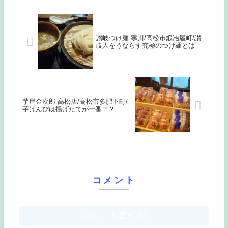
讃岐つけ麺 寒川/高松市鍛冶屋町/讃
岐人をうならす究極のつけ麺とは
芋屋金次郎 高松店/高松市多肥下町/
芋けんぴは揚げたてが一番？？
コメント
コメントを書き込む