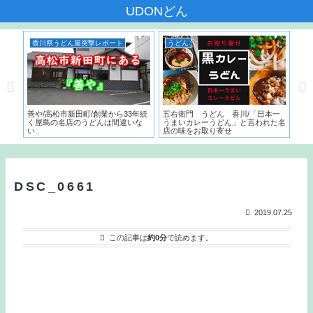
UDONどん
香川県うどん屋突撃レポート
うどん
香川
だ
善や/高松市新田町/創業から33年続
五右衛門 うどん 香川/「日本一
いち
く屋島の名店のうどんは間違いな
うまいカレーうどん」と言われた名
サー
い..
店の味をお取り寄せ
こで
とは
DSC_0661
2019.07.25
この記事は
約0分
で読めます。