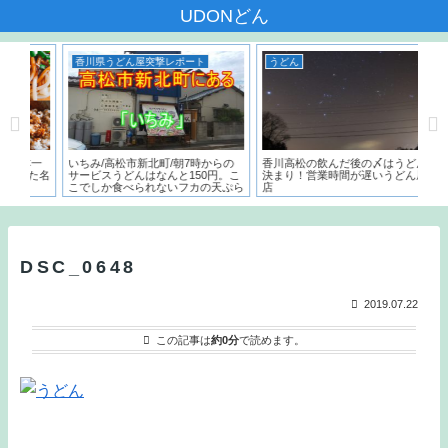
UDONどん
香川県うどん屋突撃レポート
うどん
う
本一
いちみ/高松市新北町/朝7時からの
香川高松の飲んだ後の〆はうどんで
麺
れた名
サービスうどんはなんと150円。こ
決まり！営業時間が遅いうどん屋５
～
こでしか食べられないフカの天ぷら
店
う
とは？？
DSC_0648
2019.07.22
この記事は
約0分
で読めます。