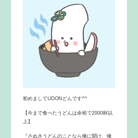
初めましてUDONどんです^^
【今まで食べたうどんは余裕で2000杯以
上】
『さぬきうどんのことなら俺に聞け、俺