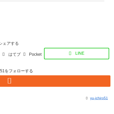
シェアする
LINE
はてブ
Pocket
hiro51をフォローする
yu-ichiro51