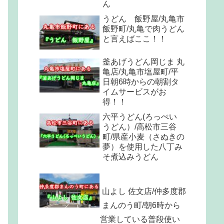
ん
うどん 飯野屋/丸亀市
飯野町/丸亀で肉うどん
と言えばここ！！
釜あげうどん岡じま 丸
亀店/丸亀市塩屋町/平
日朝6時からの朝割タ
イムサービスがお
得！！
六平うどん(ろっぺい
うどん）/高松市三谷
町/県産小麦（さぬきの
夢）を使用した八丁み
そ煮込みうどん
山よし 佐文店/仲多度郡
まんのう町/朝6時から
営業している普段使い