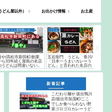
うどん屋以外）
お出かけ情報
お土産
香川県うどん屋突撃レポート
うどん
善や/高松市新田町/創業
五右衛門 うどん 香川/
いちみ/
から33年続く屋島の名店
「日本一うまいカレーう
時から
のうどんは間違いない..
どん」と言われた名店の
はなんと
味をお取り寄せ
しか食
天ぷら
新着記事
こだわり麺や 坂出鴨川
店/坂出市加茂町/ここ
でしか食べられない野
菜ゴロゴロカレーうど