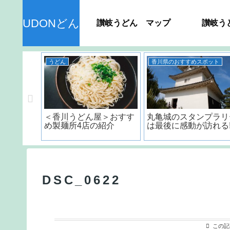
UDONどん
讃岐うどん マップ
讃岐う
うどん
香川県のおすすめスポット
ん＞ 種
＜香川うどん屋＞おすす
丸亀城のスタンプラリ
品の日持
め製麺所4店の紹介
は最後に感動が訪れる!
？
DSC_0622
この記