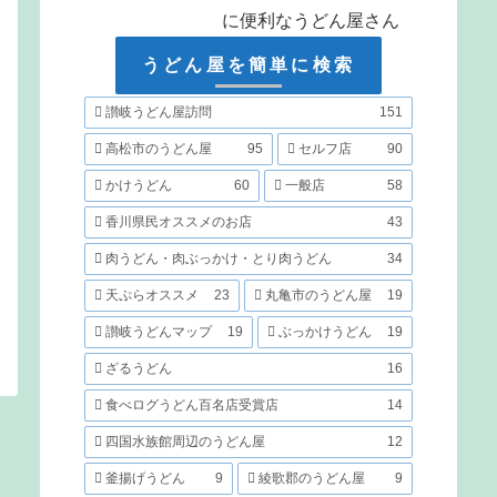
に便利なうどん屋さん
うどん屋を簡単に検索
讃岐うどん屋訪問
151
高松市のうどん屋
95
セルフ店
90
かけうどん
60
一般店
58
香川県民オススメのお店
43
肉うどん・肉ぶっかけ・とり肉うどん
34
天ぷらオススメ
23
丸亀市のうどん屋
19
讃岐うどんマップ
19
ぶっかけうどん
19
ざるうどん
16
食べログうどん百名店受賞店
14
四国水族館周辺のうどん屋
12
釜揚げうどん
9
綾歌郡のうどん屋
9