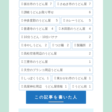
坂出市のうどん屋
7
さぬき市のうどん屋
7
讃岐うどんお取り寄せ
6
仲多度郡のうどん屋
5
カレーうどん
5
善通寺のうどん屋
4
木田郡のうどん屋
4
10分うどん・10分バナナ
2
冷やしうどん
2
つけ麺
2
製麺所
2
高松空港周辺のうどん屋
2
三豊市のうどん屋
1
天空のブランコ周辺うどん屋
1
しっぽくうどん
1
東かがわ市のうどん屋
1
高屋神社周辺 うどん屋情報
1
うどん焼
1
この記事を書いた人