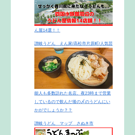
ん屋14選！！
讃岐うどん えん家/高松市片原町/人気芸
能人も多数訪れた名店。夜23時まで営業
しているので飲んだ後の〆のうどんにい
かがでしょうか？？
讃岐うどん マップ さぬき市