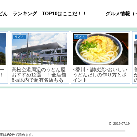
どん ランキング TOP10はここだ！！
グルメ情報（
うどん
うどん
ー
高松空港周辺のうどん屋
<香川・讃岐流>おいしい
!
おすすめ12選！！全店舗
うどんだしの作り方とポ
6㎞以内で超有名店もあ
イント
るよ。
2019.07.19
事は
約0分
で読めます。