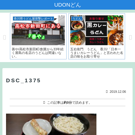
UDONどん
香川県うどん屋突撃レポート
うどん
香
んだ
善や/高松市新田町/創業から33年続
五右衛門 うどん 香川/「日本一
いち
く屋島の名店のうどんは間違いな
うまいカレーうどん」と言われた名
サー
い..
店の味をお取り寄せ
こ
と
DSC_1375
2019.12.06
この記事は
約0分
で読めます。