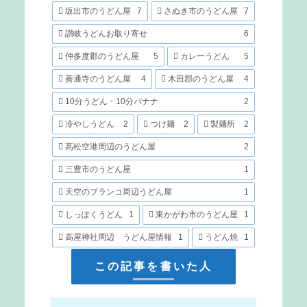
坂出市のうどん屋
7
さぬき市のうどん屋
7
讃岐うどんお取り寄せ
6
仲多度郡のうどん屋
5
カレーうどん
5
善通寺のうどん屋
4
木田郡のうどん屋
4
10分うどん・10分バナナ
2
冷やしうどん
2
つけ麺
2
製麺所
2
高松空港周辺のうどん屋
2
三豊市のうどん屋
1
天空のブランコ周辺うどん屋
1
しっぽくうどん
1
東かがわ市のうどん屋
1
高屋神社周辺 うどん屋情報
1
うどん焼
1
この記事を書いた人