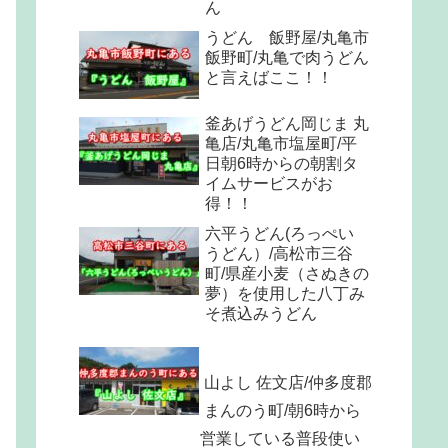
ん
うどん 飯野屋/丸亀市
飯野町/丸亀で肉うどん
と言えばここ！！
釜あげうどん岡じま 丸
亀店/丸亀市塩屋町/平
日朝6時からの朝割タ
イムサービスがお
得！！
六平うどん(ろっぺい
うどん）/高松市三谷
町/県産小麦（さぬきの
夢）を使用した八丁み
そ煮込みうどん
山よし 佐文店/仲多度郡
まんのう町/朝6時から
営業している普段使い