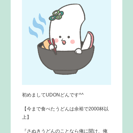
初めましてUDONどんです^^
【今まで食べたうどんは余裕で2000杯以
上】
『さぬきうどんのことなら俺に聞け、俺