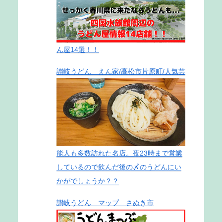
ん屋14選！！
讃岐うどん えん家/高松市片原町/人気芸
能人も多数訪れた名店。夜23時まで営業
しているので飲んだ後の〆のうどんにい
かがでしょうか？？
讃岐うどん マップ さぬき市