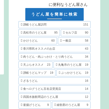
に便利なうどん屋さん
うどん屋を簡単に検索
讃岐うどん屋訪問
151
高松市のうどん屋
95
セルフ店
90
かけうどん
60
一般店
58
香川県民オススメのお店
43
肉うどん・肉ぶっかけ・とり肉うどん
34
天ぷらオススメ
23
丸亀市のうどん屋
19
讃岐うどんマップ
19
ぶっかけうどん
19
ざるうどん
16
食べログうどん百名店受賞店
14
四国水族館周辺のうどん屋
12
釜揚げうどん
9
綾歌郡のうどん屋
9