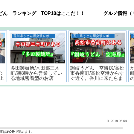
どん ランキング TOP10はここだ！！
グルメ情報（
うどん
うどん
ー
高松空港周辺のうどん屋
<香川・讃岐流>おいしい
!
おすすめ12選！！全店舗
うどんだしの作り方とポ
6㎞以内で超有名店もあ
イント
るよ。
2019.05.04
事は
約0分
で読めます。