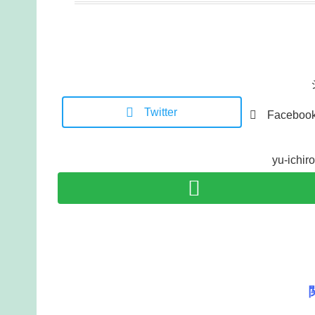
Twitter
Faceboo
yu-ic