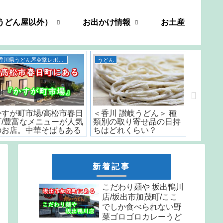
うどん屋以外）
お出かけ情報
お土産
香川県うどん屋突撃レポート
うどん
善や/高松市新田町/創業
五右衛門 うどん 香川/
いちみ/
から33年続く屋島の名店
「日本一うまいカレーう
時から
のうどんは間違いない..
どん」と言われた名店の
はなんと
味をお取り寄せ
しか食
天ぷら
新着記事
こだわり麺や 坂出鴨川
店/坂出市加茂町/ここ
でしか食べられない野
菜ゴロゴロカレーうど