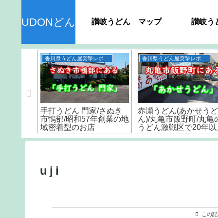
UDONどん
讃岐うどん マップ
讃岐う
うどん
香川県のおすすめスポット
ん＞ 種
＜香川うどん屋＞おすす
丸亀城のスタンプラリ
品の日持
め製麺所4店の紹介
は最後に感動が訪れる!
？
uji
この記