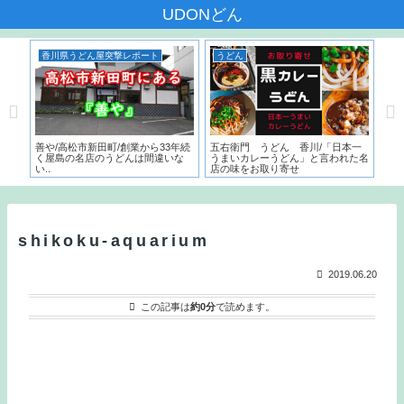
UDONどん
香川県うどん屋突撃レポート
うどん
香
んだ
善や/高松市新田町/創業から33年続
五右衛門 うどん 香川/「日本一
いち
く屋島の名店のうどんは間違いな
うまいカレーうどん」と言われた名
サー
い..
店の味をお取り寄せ
こ
と
shikoku-aquarium
2019.06.20
この記事は
約0分
で読めます。