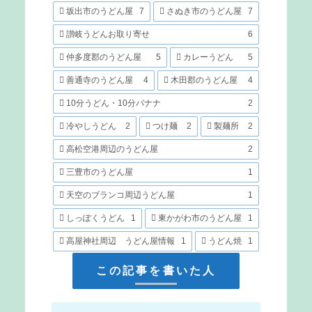
坂出市のうどん屋
7
さぬき市のうどん屋
7
讃岐うどんお取り寄せ
6
仲多度郡のうどん屋
5
カレーうどん
5
善通寺のうどん屋
4
木田郡のうどん屋
4
10分うどん・10分バナナ
2
冷やしうどん
2
つけ麺
2
製麺所
2
高松空港周辺のうどん屋
2
三豊市のうどん屋
1
天空のブランコ周辺うどん屋
1
しっぽくうどん
1
東かがわ市のうどん屋
1
高屋神社周辺 うどん屋情報
1
うどん焼
1
この記事を書いた人