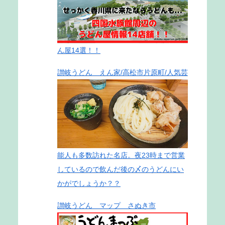
ん屋14選！！
讃岐うどん えん家/高松市片原町/人気芸
能人も多数訪れた名店。夜23時まで営業
しているので飲んだ後の〆のうどんにい
かがでしょうか？？
讃岐うどん マップ さぬき市