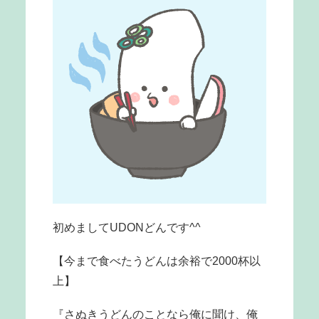
初めましてUDONどんです^^
【今まで食べたうどんは余裕で2000杯以
上】
『さぬきうどんのことなら俺に聞け、俺