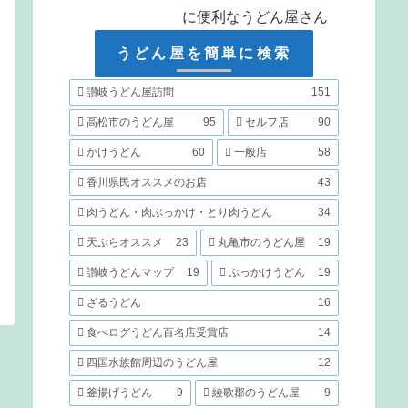
に便利なうどん屋さん
うどん屋を簡単に検索
讃岐うどん屋訪問
151
高松市のうどん屋
95
セルフ店
90
かけうどん
60
一般店
58
香川県民オススメのお店
43
肉うどん・肉ぶっかけ・とり肉うどん
34
天ぷらオススメ
23
丸亀市のうどん屋
19
讃岐うどんマップ
19
ぶっかけうどん
19
ざるうどん
16
食べログうどん百名店受賞店
14
四国水族館周辺のうどん屋
12
釜揚げうどん
9
綾歌郡のうどん屋
9