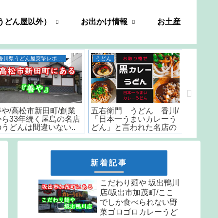
うどん屋以外）
お出かけ情報
お土産
香川県うどん屋突撃レポート
うどん
善や/高松市新田町/創業
五右衛門 うどん 香川/
いちみ/
から33年続く屋島の名店
「日本一うまいカレーう
時から
のうどんは間違いない..
どん」と言われた名店の
はなんと
味をお取り寄せ
しか食
天ぷら
新着記事
こだわり麺や 坂出鴨川
店/坂出市加茂町/ここ
でしか食べられない野
菜ゴロゴロカレーうど