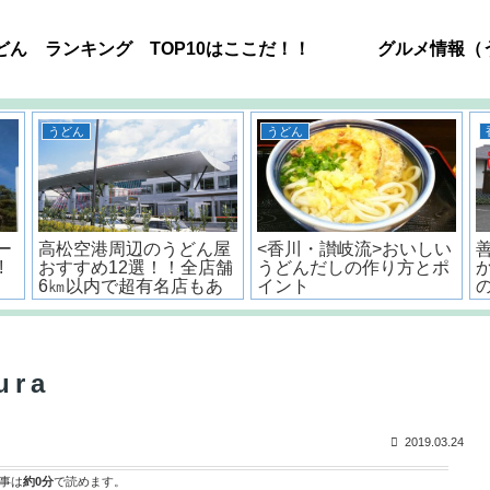
どん ランキング TOP10はここだ！！
グルメ情報（
うどん
うどん
ー
高松空港周辺のうどん屋
<香川・讃岐流>おいしい
!
おすすめ12選！！全店舗
うどんだしの作り方とポ
6㎞以内で超有名店もあ
イント
るよ。
ura
2019.03.24
事は
約0分
で読めます。