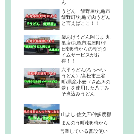
ん
うどん 飯野屋/丸亀市
飯野町/丸亀で肉うどん
と言えばここ！！
釜あげうどん岡じま 丸
亀店/丸亀市塩屋町/平
日朝6時からの朝割タ
イムサービスがお
得！！
六平うどん(ろっぺい
うどん）/高松市三谷
町/県産小麦（さぬきの
夢）を使用した八丁み
そ煮込みうどん
山よし 佐文店/仲多度郡
まんのう町/朝6時から
営業している普段使い