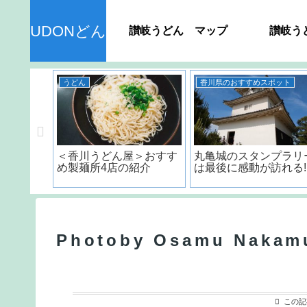
UDONどん
讃岐うどん マップ
讃岐う
うどん
香川県のおすすめスポット
ん＞ 種
＜香川うどん屋＞おすす
丸亀城のスタンプラリ
品の日持
め製麺所4店の紹介
は最後に感動が訪れる!
？
Photoby Osamu Nakam
この記