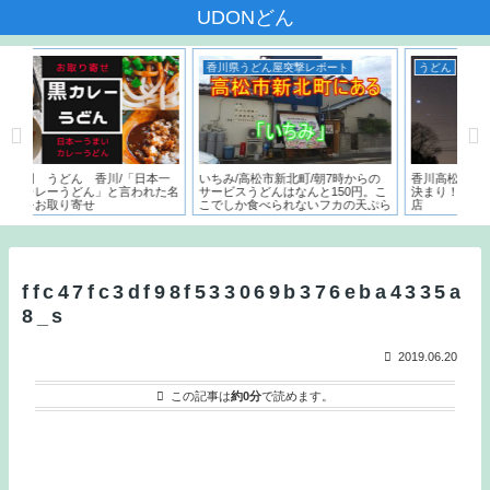
UDONどん
香川県うどん屋突撃レポート
うどん
香川/「日本一
いちみ/高松市新北町/朝7時からの
香川高松の飲んだ後の〆はうど
」と言われた名
サービスうどんはなんと150円。こ
決まり！営業時間が遅いうどん
こでしか食べられないフカの天ぷら
店
とは？？
ffc47fc3df98f533069b376eba4335a
8_s
2019.06.20
この記事は
約0分
で読めます。