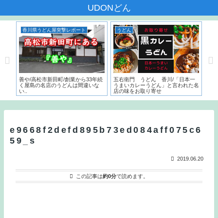
UDONどん
香川県うどん屋突撃レポート
うどん
香
んだ
善や/高松市新田町/創業から33年続
五右衛門 うどん 香川/「日本一
いち
く屋島の名店のうどんは間違いな
うまいカレーうどん」と言われた名
サー
い..
店の味をお取り寄せ
こ
と
e9668f2defd895b73ed084aff075c6
59_s
2019.06.20
この記事は
約0分
で読めます。