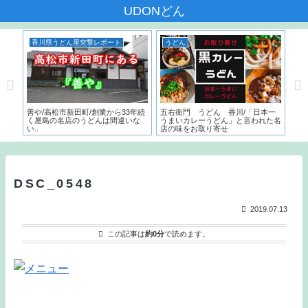
UDONどん
香川県うどん屋突撃レポート
うどん
香
んだ
善や/高松市新田町/創業から33年続
五右衛門 うどん 香川/「日本一
いち
く屋島の名店のうどんは間違いな
うまいカレーうどん」と言われた名
サー
い..
店の味をお取り寄せ
こ
と
DSC_0548
2019.07.13
この記事は
約0分
で読めます。