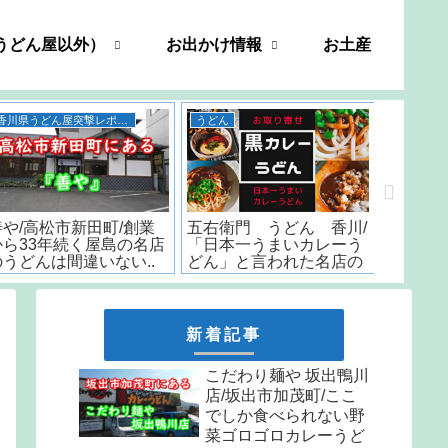
うどん屋以外）
お出かけ情報
お土産
香川県うどん屋突撃レポート
うどん
善や/高松市新田町/創業
五右衛門 うどん 香川/
いちみ/
から33年続く屋島の名店
「日本一うまいカレーう
時から
のうどんは間違いない..
どん」と言われた名店の
はなんと
味をお取り寄せ
しか食
天ぷら
新着記事
こだわり麺や 坂出鴨川
店/坂出市加茂町/ここ
でしか食べられない野
菜ゴロゴロカレーうど