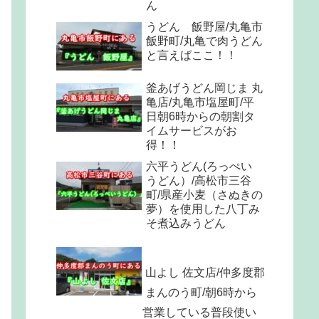
ん
うどん 飯野屋/丸亀市
飯野町/丸亀で肉うどん
と言えばここ！！
釜あげうどん岡じま 丸
亀店/丸亀市塩屋町/平
日朝6時からの朝割タ
イムサービスがお
得！！
六平うどん(ろっぺい
うどん）/高松市三谷
町/県産小麦（さぬきの
夢）を使用した八丁み
そ煮込みうどん
山よし 佐文店/仲多度郡
まんのう町/朝6時から
営業している普段使い