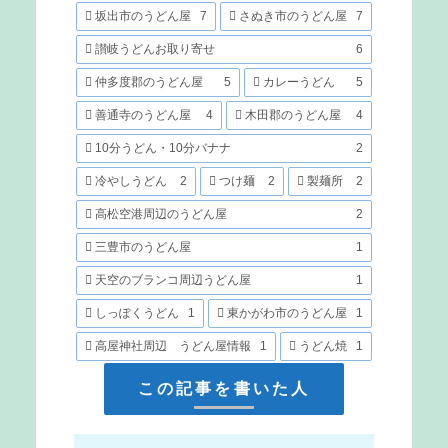
坂出市のうどん屋
7
さぬき市のうどん屋
7
讃岐うどんお取り寄せ
6
仲多度郡のうどん屋
5
カレーうどん
5
善通寺のうどん屋
4
木田郡のうどん屋
4
10分うどん・10分バナナ
2
冷やしうどん
2
つけ麺
2
製麺所
2
高松空港周辺のうどん屋
2
三豊市のうどん屋
1
天空のブランコ周辺うどん屋
1
しっぽくうどん
1
東かがわ市のうどん屋
1
高屋神社周辺 うどん屋情報
1
うどん焼
1
この記事を書いた人