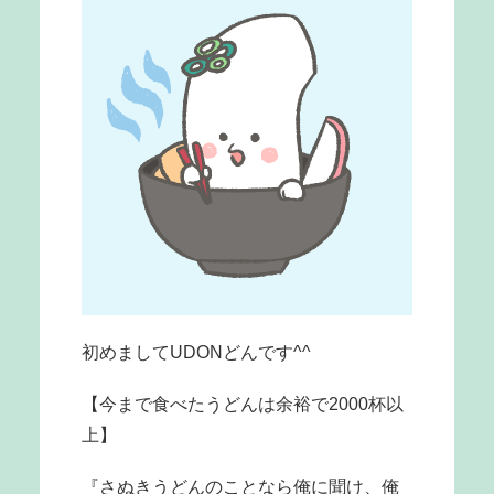
初めましてUDONどんです^^
【今まで食べたうどんは余裕で2000杯以
上】
『さぬきうどんのことなら俺に聞け、俺