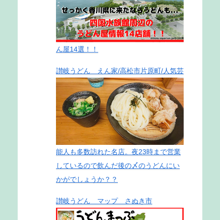
ん屋14選！！
讃岐うどん えん家/高松市片原町/人気芸
能人も多数訪れた名店。夜23時まで営業
しているので飲んだ後の〆のうどんにい
かがでしょうか？？
讃岐うどん マップ さぬき市