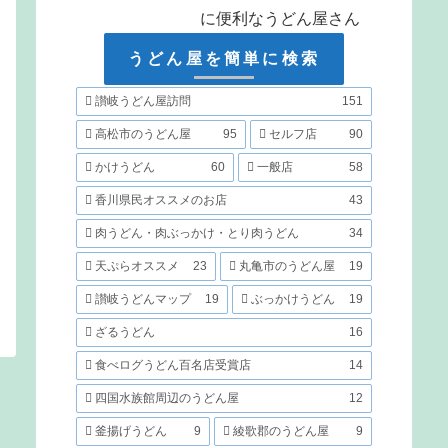
に便利なうどん屋さん
うどん屋を簡単に検索
讃岐うどん屋訪問
151
高松市のうどん屋
95
セルフ店
90
かけうどん
60
一般店
58
香川県民オススメのお店
43
肉うどん・肉ぶっかけ・とり肉うどん
34
天ぷらオススメ
23
丸亀市のうどん屋
19
讃岐うどんマップ
19
ぶっかけうどん
19
ざるうどん
16
食べログうどん百名店受賞店
14
四国水族館周辺のうどん屋
12
釜揚げうどん
9
綾歌郡のうどん屋
9