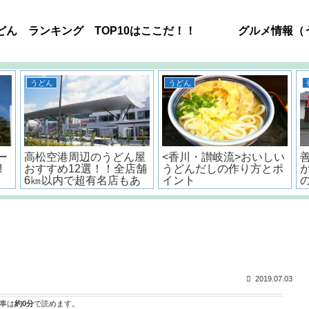
どん ランキング TOP10はここだ！！
グルメ情報（
うどん
うどん
ー
高松空港周辺のうどん屋
<香川・讃岐流>おいしい
!
おすすめ12選！！全店舗
うどんだしの作り方とポ
6㎞以内で超有名店もあ
イント
るよ。
2019.07.03
事は
約0分
で読めます。