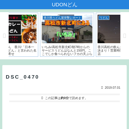
UDONどん
香川県うどん屋突撃レポート
うどん
/「日本一
いちみ/高松市新北町/朝7時からの
香川高松の飲んだ後の〆はうどんで
と言われた名
サービスうどんはなんと150円。こ
決まり！営業時間が遅いうどん屋５
こでしか食べられないフカの天ぷら
店
とは？？
DSC_0470
2019.07.01
この記事は
約0分
で読めます。