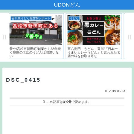
UDONどん
レポート
うどん
香川県うどん屋突撃レポート
業から33年続
五右衛門 うどん 香川/「日本一
いちみ/高松市新北町/朝7時から
んは間違いな
うまいカレーうどん」と言われた名
サービスうどんはなんと150円。
店の味をお取り寄せ
こでしか食べられないフカの天ぷ
とは？？
DSC_0415
2019.06.23
この記事は
約0分
で読めます。