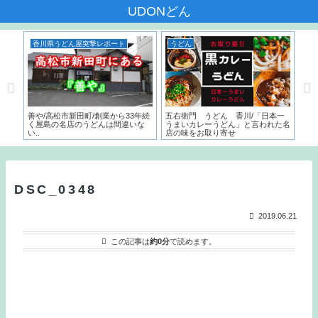
UDONどん
香川県うどん屋突撃レポート
うどん
香
んだ
善や/高松市新田町/創業から33年続
五右衛門 うどん 香川/「日本一
いち
く屋島の名店のうどんは間違いな
うまいカレーうどん」と言われた名
サー
い..
店の味をお取り寄せ
こ
と
DSC_0348
2019.06.21
この記事は
約0分
で読めます。