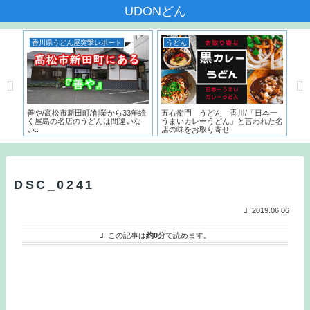
UDONどん
香川県うどん屋突撃レポート
うどん
香川県
善や/高松市新田町/創業から33年続
五右衛門 うどん 香川/「日本一
いちみ/
く屋島の名店のうどんは間違いな
うまいカレーうどん」と言われた名
サービス
い..
店の味をお取り寄せ
こでし
とは？
DSC_0241
2019.06.06
この記事は
約0分
で読めます。