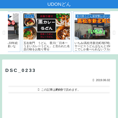
UDONどん
香川県うどん屋突撃レポート
うどん
 うどん 香川/「日本一
いちみ/高松市新北町/朝7時からの
香川高松の飲んだ後
レーうどん」と言われた名
サービスうどんはなんと150円。こ
決まり！営業時間が
お取り寄せ
こでしか食べられないフカの天ぷら
店
とは？？
DSC_0233
2019.06.02
この記事は
約0分
で読めます。