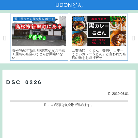
UDONどん
香川県うどん屋突撃レポート
うどん
香
んだ
善や/高松市新田町/創業から33年続
五右衛門 うどん 香川/「日本一
いち
く屋島の名店のうどんは間違いな
うまいカレーうどん」と言われた名
サー
い..
店の味をお取り寄せ
こ
と
DSC_0226
2019.06.01
この記事は
約0分
で読めます。