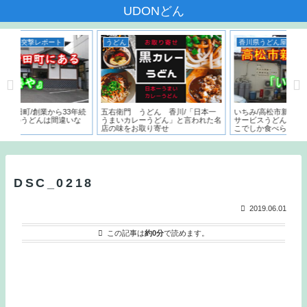
UDONどん
うどん
香川県うどん屋突撃レポート
うどん
右衛門 うどん 香川/「日本一
いちみ/高松市新北町/朝7時からの
香川高松の飲
まいカレーうどん」と言われた名
サービスうどんはなんと150円。こ
決まり！営業
の味をお取り寄せ
こでしか食べられないフカの天ぷら
店
とは？？
DSC_0218
2019.06.01
この記事は
約0分
で読めます。