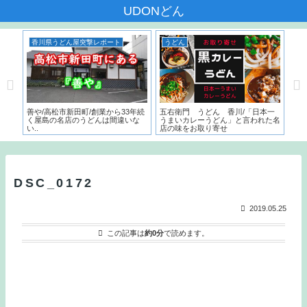
UDONどん
香川県うどん屋突撃レポート
うどん
香
んだ
善や/高松市新田町/創業から33年続
五右衛門 うどん 香川/「日本一
いち
く屋島の名店のうどんは間違いな
うまいカレーうどん」と言われた名
サー
い..
店の味をお取り寄せ
こ
と
DSC_0172
2019.05.25
この記事は
約0分
で読めます。