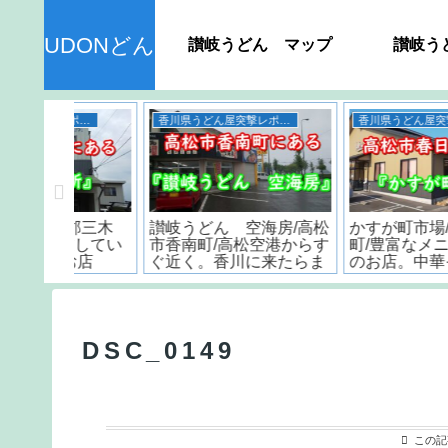
UDONどん
讃岐うどん マップ
讃岐う
うどん
香川県のおすすめスポット
ん＞ 種
＜香川うどん屋＞おすす
丸亀城のスタンプラリ
品の日持
め製麺所4店の紹介
は最後に感動が訪れる!
？
DSC_0149
この記