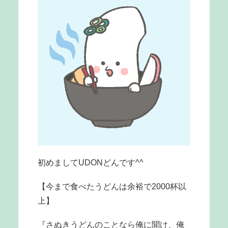
初めましてUDONどんです^^
【今まで食べたうどんは余裕で2000杯以
上】
『さぬきうどんのことなら俺に聞け、俺