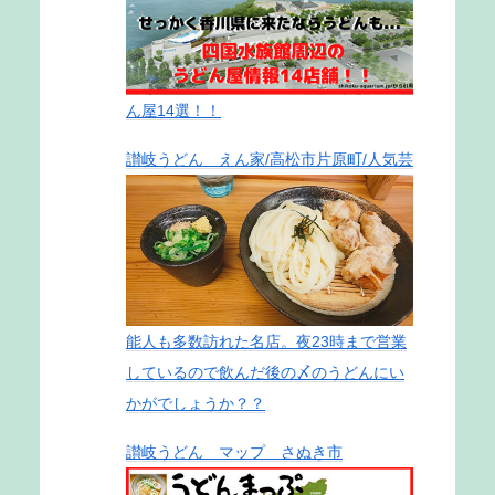
ん屋14選！！
讃岐うどん えん家/高松市片原町/人気芸
能人も多数訪れた名店。夜23時まで営業
しているので飲んだ後の〆のうどんにい
かがでしょうか？？
讃岐うどん マップ さぬき市