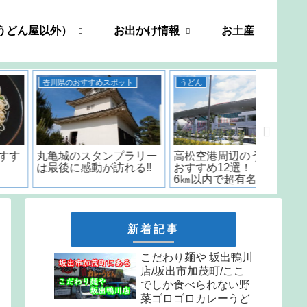
うどん屋以外）
お出かけ情報
お土産
香川県うどん屋突撃レポート
うどん
善や/高松市新田町/創業
五右衛門 うどん 香川/
いちみ/
から33年続く屋島の名店
「日本一うまいカレーう
時から
のうどんは間違いない..
どん」と言われた名店の
はなんと
味をお取り寄せ
しか食
天ぷら
新着記事
こだわり麺や 坂出鴨川
店/坂出市加茂町/ここ
でしか食べられない野
菜ゴロゴロカレーうど