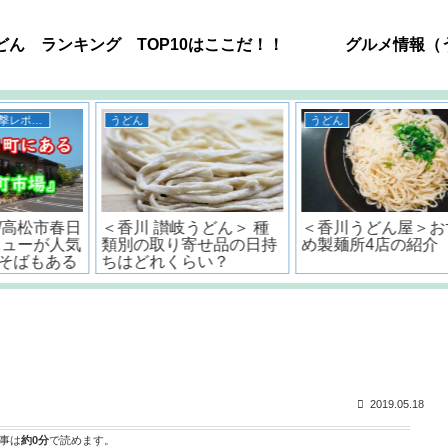
どん ランキング TOP10はここだ！！
グルメ情報（
うどん
うどん
ー
高松空港周辺のうどん屋
<香川・讃岐流>おいしい
!
おすすめ12選！！全店舗
うどんだしの作り方とポ
6㎞以内で超有名店もあ
イント
るよ。
2019.05.18
事は
約0分
で読めます。