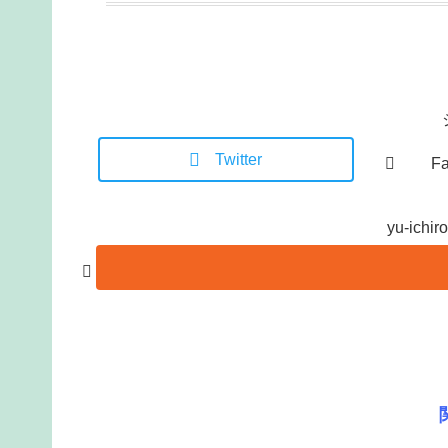
Twitter
F
yu-ic