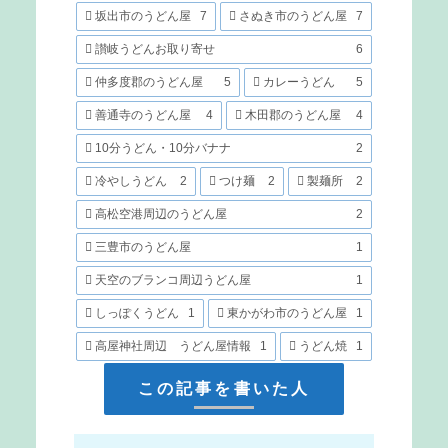
坂出市のうどん屋
7
さぬき市のうどん屋
7
讃岐うどんお取り寄せ
6
仲多度郡のうどん屋
5
カレーうどん
5
善通寺のうどん屋
4
木田郡のうどん屋
4
10分うどん・10分バナナ
2
冷やしうどん
2
つけ麺
2
製麺所
2
高松空港周辺のうどん屋
2
三豊市のうどん屋
1
天空のブランコ周辺うどん屋
1
しっぽくうどん
1
東かがわ市のうどん屋
1
高屋神社周辺 うどん屋情報
1
うどん焼
1
この記事を書いた人