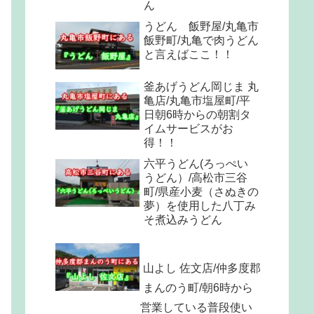
ん
うどん 飯野屋/丸亀市
飯野町/丸亀で肉うどん
と言えばここ！！
釜あげうどん岡じま 丸
亀店/丸亀市塩屋町/平
日朝6時からの朝割タ
イムサービスがお
得！！
六平うどん(ろっぺい
うどん）/高松市三谷
町/県産小麦（さぬきの
夢）を使用した八丁み
そ煮込みうどん
山よし 佐文店/仲多度郡
まんのう町/朝6時から
営業している普段使い