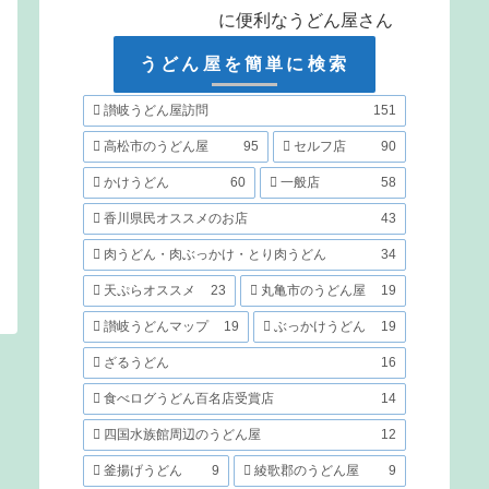
に便利なうどん屋さん
うどん屋を簡単に検索
讃岐うどん屋訪問
151
高松市のうどん屋
95
セルフ店
90
かけうどん
60
一般店
58
香川県民オススメのお店
43
肉うどん・肉ぶっかけ・とり肉うどん
34
天ぷらオススメ
23
丸亀市のうどん屋
19
讃岐うどんマップ
19
ぶっかけうどん
19
ざるうどん
16
食べログうどん百名店受賞店
14
四国水族館周辺のうどん屋
12
釜揚げうどん
9
綾歌郡のうどん屋
9