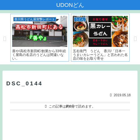
UDONどん
香川県うどん屋突撃レポート
うどん
香
んだ
善や/高松市新田町/創業から33年続
五右衛門 うどん 香川/「日本一
いち
く屋島の名店のうどんは間違いな
うまいカレーうどん」と言われた名
サー
い..
店の味をお取り寄せ
こ
と
DSC_0144
2019.05.18
この記事は
約0分
で読めます。