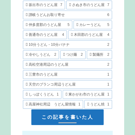
坂出市のうどん屋
7
さぬき市のうどん屋
7
讃岐うどんお取り寄せ
6
仲多度郡のうどん屋
5
カレーうどん
5
善通寺のうどん屋
4
木田郡のうどん屋
4
10分うどん・10分バナナ
2
冷やしうどん
2
つけ麺
2
製麺所
2
高松空港周辺のうどん屋
2
三豊市のうどん屋
1
天空のブランコ周辺うどん屋
1
しっぽくうどん
1
東かがわ市のうどん屋
1
高屋神社周辺 うどん屋情報
1
うどん焼
1
この記事を書いた人