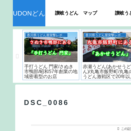
UDONどん
讃岐うどん マップ
讃岐う
うどん
香川県のおすすめスポット
ん＞ 種
＜香川うどん屋＞おすす
丸亀城のスタンプラリ
品の日持
め製麺所4店の紹介
は最後に感動が訪れる!
？
DSC_0086
この記