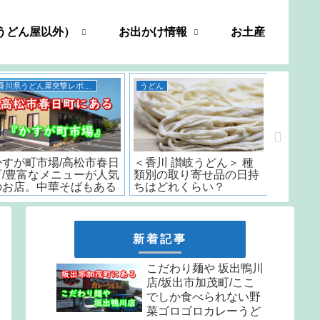
うどん屋以外）
お出かけ情報
お土産
香川県うどん屋突撃レポート
うどん
善や/高松市新田町/創業
五右衛門 うどん 香川/
いちみ/
から33年続く屋島の名店
「日本一うまいカレーう
時から
のうどんは間違いない..
どん」と言われた名店の
はなんと
味をお取り寄せ
しか食
天ぷら
新着記事
こだわり麺や 坂出鴨川
店/坂出市加茂町/ここ
でしか食べられない野
菜ゴロゴロカレーうど