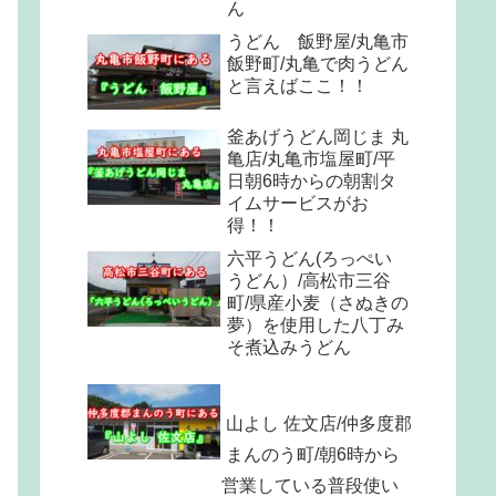
ん
うどん 飯野屋/丸亀市
飯野町/丸亀で肉うどん
と言えばここ！！
釜あげうどん岡じま 丸
亀店/丸亀市塩屋町/平
日朝6時からの朝割タ
イムサービスがお
得！！
六平うどん(ろっぺい
うどん）/高松市三谷
町/県産小麦（さぬきの
夢）を使用した八丁み
そ煮込みうどん
山よし 佐文店/仲多度郡
まんのう町/朝6時から
営業している普段使い