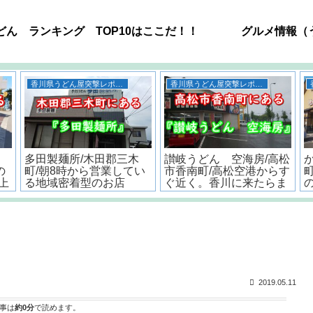
どん ランキング TOP10はここだ！！
グルメ情報（
うどん
うどん
ー
高松空港周辺のうどん屋
<香川・讃岐流>おいしい
!
おすすめ12選！！全店舗
うどんだしの作り方とポ
6㎞以内で超有名店もあ
イント
るよ。
2019.05.11
事は
約0分
で読めます。