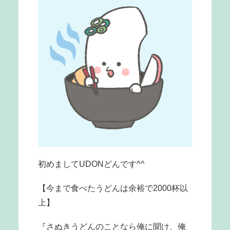
初めましてUDONどんです^^
【今まで食べたうどんは余裕で2000杯以
上】
『さぬきうどんのことなら俺に聞け、俺