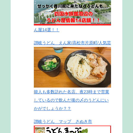
ん屋14選！！
讃岐うどん えん家/高松市片原町/人気芸
能人も多数訪れた名店。夜23時まで営業
しているので飲んだ後の〆のうどんにい
かがでしょうか？？
讃岐うどん マップ さぬき市