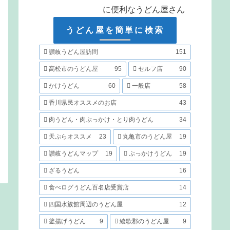
に便利なうどん屋さん
うどん屋を簡単に検索
讃岐うどん屋訪問
151
高松市のうどん屋
95
セルフ店
90
かけうどん
60
一般店
58
香川県民オススメのお店
43
肉うどん・肉ぶっかけ・とり肉うどん
34
天ぷらオススメ
23
丸亀市のうどん屋
19
讃岐うどんマップ
19
ぶっかけうどん
19
ざるうどん
16
食べログうどん百名店受賞店
14
四国水族館周辺のうどん屋
12
釜揚げうどん
9
綾歌郡のうどん屋
9