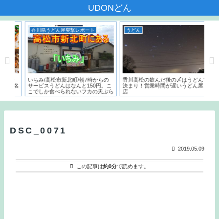
UDONどん
香川県うどん屋突撃レポート
うどん
う
本一
いちみ/高松市新北町/朝7時からの
香川高松の飲んだ後の〆はうどんで
麺で
た名
サービスうどんはなんと150円。こ
決まり！営業時間が遅いうどん屋５
～
こでしか食べられないフカの天ぷら
店
う
とは？？
DSC_0071
2019.05.09
この記事は
約0分
で読めます。