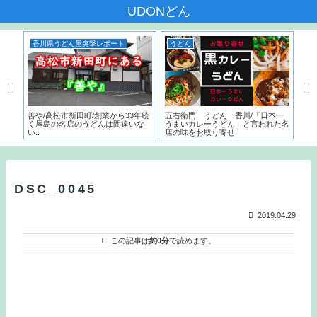
UDONどん
香川県うどん屋突撃レポート
うどん
香
んだ
善や/高松市新田町/創業から33年続
五右衛門 うどん 香川/「日本一
いち
く屋島の名店のうどんは間違いな
うまいカレーうどん」と言われた名
サー
い..
店の味をお取り寄せ
こ
と
DSC_0045
2019.04.29
この記事は
約0分
で読めます。