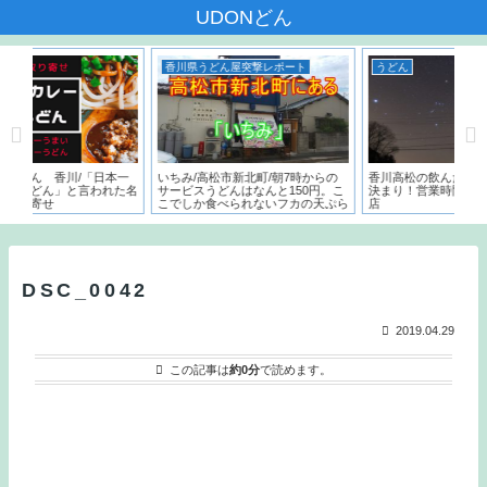
UDONどん
香川県うどん屋突撃レポート
うどん
/「日本一
いちみ/高松市新北町/朝7時からの
香川高松の飲んだ後の〆はうどんで
と言われた名
サービスうどんはなんと150円。こ
決まり！営業時間が遅いうどん屋５
こでしか食べられないフカの天ぷら
店
とは？？
DSC_0042
2019.04.29
この記事は
約0分
で読めます。