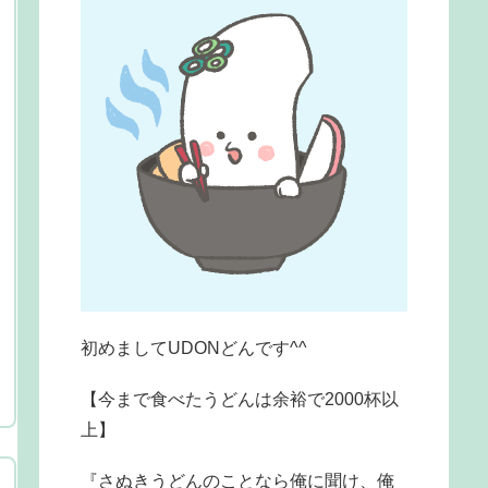
初めましてUDONどんです^^
【今まで食べたうどんは余裕で2000杯以
上】
『さぬきうどんのことなら俺に聞け、俺