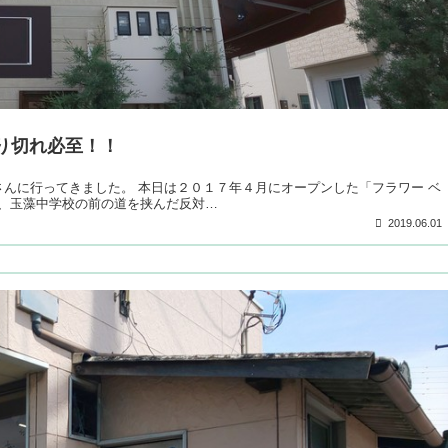
り切れ必至！！
プ）』さんに行ってきました。 本日は２０１７年４月にオープンした「フラワー ベ
、玉藻中学校の前の道を挟んだ反対…
2019.06.01