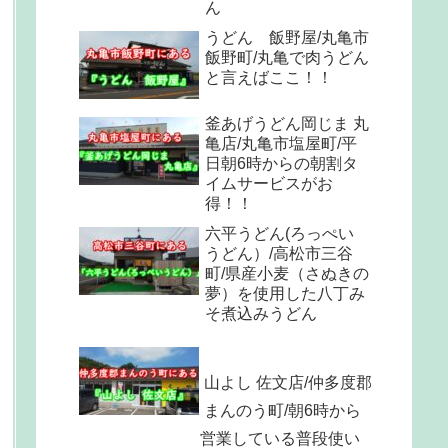
ん
うどん 飯野屋/丸亀市
飯野町/丸亀で肉うどん
と言えばここ！！
釜あげうどん岡じま 丸
亀店/丸亀市塩屋町/平
日朝6時からの朝割タ
イムサービスがお
得！！
六平うどん(ろっぺい
うどん）/高松市三谷
町/県産小麦（さぬきの
夢）を使用した八丁み
そ煮込みうどん
山よし 佐文店/仲多度郡
まんのう町/朝6時から
営業している普段使い