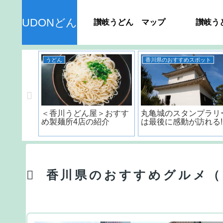
UDONどん
讃岐うどん マップ
讃岐う
うどん
香川県のおすすめスポット
ん＞ 種
＜香川うどん屋＞おすす
丸亀城のスタンプラリ
品の日持
め製麺所4店の紹介
は最後に感動が訪れる!
？
香川県のおすすめグルメ（