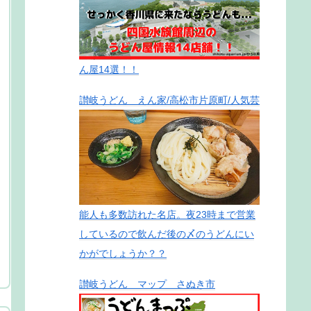
ん屋14選！！
讃岐うどん えん家/高松市片原町/人気芸
能人も多数訪れた名店。夜23時まで営業
しているので飲んだ後の〆のうどんにい
かがでしょうか？？
讃岐うどん マップ さぬき市