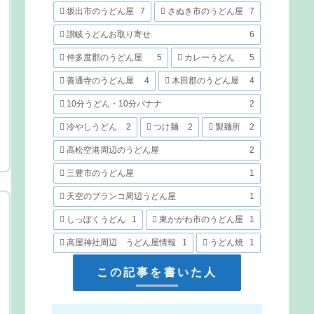
坂出市のうどん屋
7
さぬき市のうどん屋
7
讃岐うどんお取り寄せ
6
仲多度郡のうどん屋
5
カレーうどん
5
善通寺のうどん屋
4
木田郡のうどん屋
4
10分うどん・10分バナナ
2
冷やしうどん
2
つけ麺
2
製麺所
2
高松空港周辺のうどん屋
2
三豊市のうどん屋
1
天空のブランコ周辺うどん屋
1
しっぽくうどん
1
東かがわ市のうどん屋
1
高屋神社周辺 うどん屋情報
1
うどん焼
1
この記事を書いた人