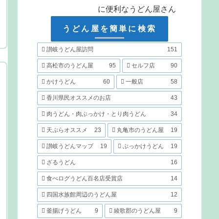
に便利なうどん屋さん
うどん屋を簡単に検索
讃岐うどん屋訪問
151
高松市のうどん屋
95
セルフ店
90
かけうどん
60
一般店
58
香川県民オススメのお店
43
肉うどん・肉ぶっかけ・とり肉うどん
34
天ぷらオススメ
23
丸亀市のうどん屋
19
讃岐うどんマップ
19
ぶっかけうどん
19
ざるうどん
16
食べログうどん百名店受賞店
14
四国水族館周辺のうどん屋
12
釜揚げうどん
9
綾歌郡のうどん屋
9