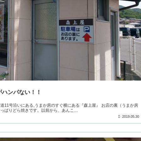
がハンパない！！
道11号沿いにある,うまか房のすぐ横にある『森上屋』 お店の裏（うまか房
やっぱりどら焼きです。以前から、あんこ…
2019.05.30