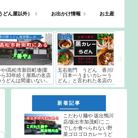
うどん屋以外）
お出かけ情報
お土産
香川県うどん屋突撃レポート
うどん
善や/高松市新田町/創業
五右衛門 うどん 香川/
いちみ/
から33年続く屋島の名店
「日本一うまいカレーう
時から
のうどんは間違いない..
どん」と言われた名店の
はなんと
味をお取り寄せ
しか食
天ぷら
新着記事
こだわり麺や 坂出鴨川
店/坂出市加茂町/ここ
でしか食べられない野
菜ゴロゴロカレーうど