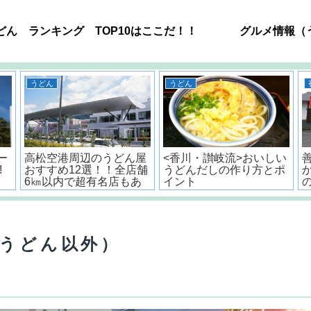
どん ランキング TOP10はここだ！！
グルメ情報（
うどん
うどん
ー
高松空港周辺のうどん屋
<香川・讃岐流>おいしい
!
おすすめ12選！！全店舗
うどんだしの作り方とポ
6㎞以内で超有名店もあ
イント
るよ。
うどん以外）