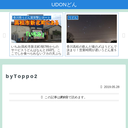
UDONどん
香川県うどん屋突撃レポート
うどん
う
本一
いちみ/高松市新北町/朝7時からの
香川高松の飲んだ後の〆はうどんで
麺で
た名
サービスうどんはなんと150円。こ
決まり！営業時間が遅いうどん屋５
～）
こでしか食べられないフカの天ぷら
店
う
とは？？
byToppo2
2019.05.28
この記事は
約0分
で読めます。