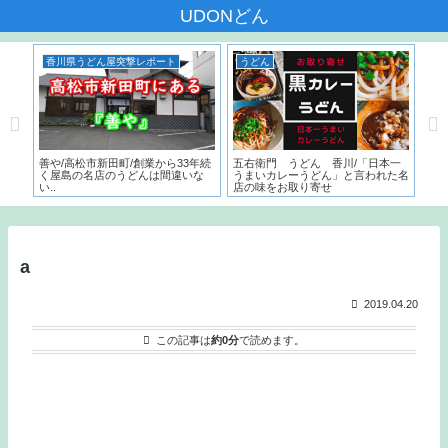
UDONどん
香川県うどん屋突撃レポート
うどん
香
んだ
善や/高松市新田町/創業から33年続
五右衛門 うどん 香川/「日本一
いち
く屋島の名店のうどんは間違いな
うまいカレーうどん」と言われた名
サー
い..
店の味をお取り寄せ
こ
と
a
2019.04.20
この記事は
約0分
で読めます。