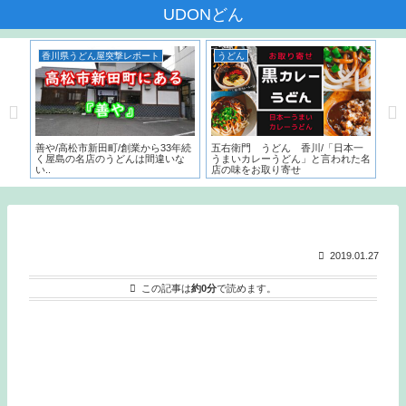
UDONどん
香川県うどん屋突撃レポート
うどん
香
んだ
善や/高松市新田町/創業から33年続
五右衛門 うどん 香川/「日本一
いち
く屋島の名店のうどんは間違いな
うまいカレーうどん」と言われた名
サー
い..
店の味をお取り寄せ
こ
と
2019.01.27
この記事は
約0分
で読めます。