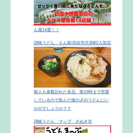
ん屋14選！！
讃岐うどん えん家/高松市片原町/人気芸
能人も多数訪れた名店。夜23時まで営業
しているので飲んだ後の〆のうどんにい
かがでしょうか？？
讃岐うどん マップ さぬき市