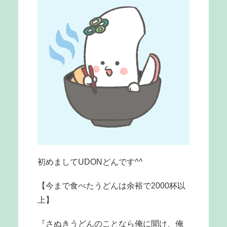
初めましてUDONどんです^^
【今まで食べたうどんは余裕で2000杯以
上】
『さぬきうどんのことなら俺に聞け、俺