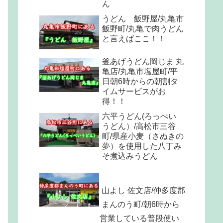
ん
うどん 飯野屋/丸亀市
飯野町/丸亀で肉うどん
と言えばここ！！
釜あげうどん岡じま 丸
亀店/丸亀市塩屋町/平
日朝6時からの朝割タ
イムサービスがお
得！！
六平うどん(ろっぺい
うどん）/高松市三谷
町/県産小麦（さぬきの
夢）を使用した八丁み
そ煮込みうどん
山よし 佐文店/仲多度郡
まんのう町/朝6時から
営業している普段使い