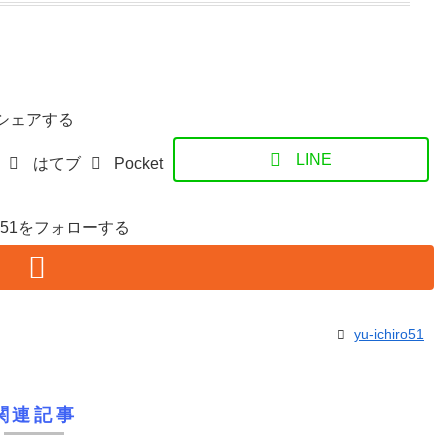
シェアする
LINE
はてブ
Pocket
hiro51をフォローする
yu-ichiro51
関連記事