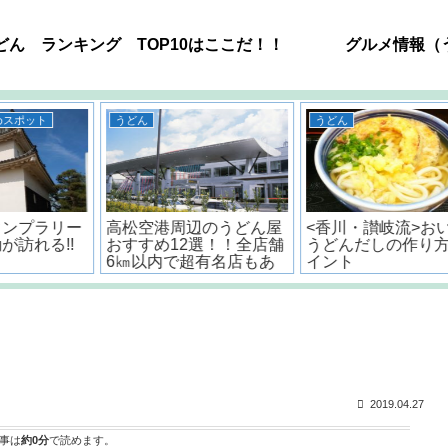
どん ランキング TOP10はここだ！！
グルメ情報（
うどん
うどん
ー
高松空港周辺のうどん屋
<香川・讃岐流>おいしい
!
おすすめ12選！！全店舗
うどんだしの作り方とポ
6㎞以内で超有名店もあ
イント
るよ。
2019.04.27
事は
約0分
で読めます。