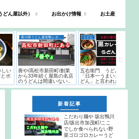
うどん屋以外）
お出かけ情報
お土産
香川県うどん屋突撃レポート
うどん
善や/高松市新田町/創業
五右衛門 うどん 香川/
いちみ/
から33年続く屋島の名店
「日本一うまいカレーう
時から
のうどんは間違いない..
どん」と言われた名店の
はなんと
味をお取り寄せ
しか食
天ぷら
新着記事
こだわり麺や 坂出鴨川
店/坂出市加茂町/ここ
でしか食べられない野
菜ゴロゴロカレーうど