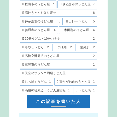
坂出市のうどん屋
7
さぬき市のうどん屋
7
讃岐うどんお取り寄せ
6
仲多度郡のうどん屋
5
カレーうどん
5
善通寺のうどん屋
4
木田郡のうどん屋
4
10分うどん・10分バナナ
2
冷やしうどん
2
つけ麺
2
製麺所
2
高松空港周辺のうどん屋
2
三豊市のうどん屋
1
天空のブランコ周辺うどん屋
1
しっぽくうどん
1
東かがわ市のうどん屋
1
高屋神社周辺 うどん屋情報
1
うどん焼
1
この記事を書いた人