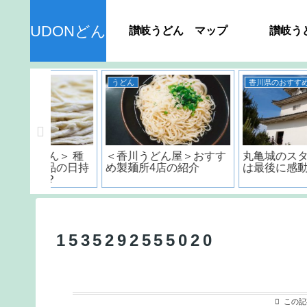
UDONどん
讃岐うどん マップ
讃岐う
うどん
香川県のおすすめスポット
ん＞ 種
＜香川うどん屋＞おすす
丸亀城のスタンプラリ
品の日持
め製麺所4店の紹介
は最後に感動が訪れる!
？
1535292555020
この記