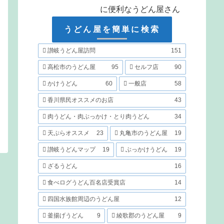
に便利なうどん屋さん
うどん屋を簡単に検索
讃岐うどん屋訪問
151
高松市のうどん屋
95
セルフ店
90
かけうどん
60
一般店
58
香川県民オススメのお店
43
肉うどん・肉ぶっかけ・とり肉うどん
34
天ぷらオススメ
23
丸亀市のうどん屋
19
讃岐うどんマップ
19
ぶっかけうどん
19
ざるうどん
16
食べログうどん百名店受賞店
14
四国水族館周辺のうどん屋
12
釜揚げうどん
9
綾歌郡のうどん屋
9