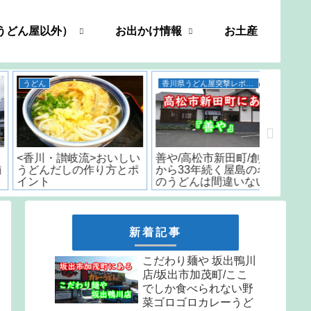
うどん屋以外）
お出かけ情報
お土産
香川県うどん屋突撃レポート
うどん
善や/高松市新田町/創業
五右衛門 うどん 香川/
いちみ/
から33年続く屋島の名店
「日本一うまいカレーう
時から
のうどんは間違いない..
どん」と言われた名店の
はなんと
味をお取り寄せ
しか食
天ぷら
新着記事
こだわり麺や 坂出鴨川
店/坂出市加茂町/ここ
でしか食べられない野
菜ゴロゴロカレーうど