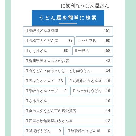
に便利なうどん屋さん
うどん屋を簡単に検索
讃岐うどん屋訪問
151
高松市のうどん屋
95
セルフ店
90
かけうどん
60
一般店
58
香川県民オススメのお店
43
肉うどん・肉ぶっかけ・とり肉うどん
34
天ぷらオススメ
23
丸亀市のうどん屋
19
讃岐うどんマップ
19
ぶっかけうどん
19
ざるうどん
16
食べログうどん百名店受賞店
14
四国水族館周辺のうどん屋
12
釜揚げうどん
9
綾歌郡のうどん屋
9