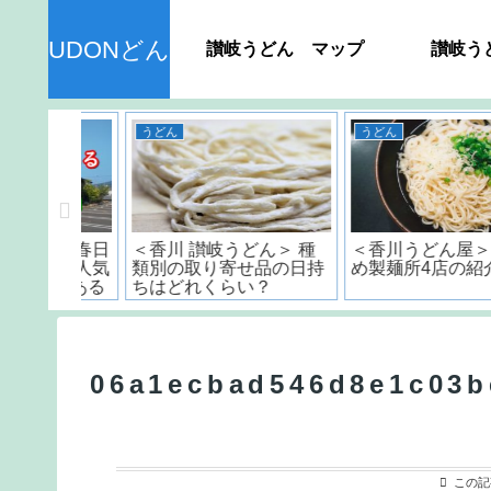
UDONどん
讃岐うどん マップ
讃岐う
うどん
香川県のおすすめスポット
ん＞ 種
＜香川うどん屋＞おすす
丸亀城のスタンプラリ
品の日持
め製麺所4店の紹介
は最後に感動が訪れる!
？
06a1ecbad546d8e1c03b
この記