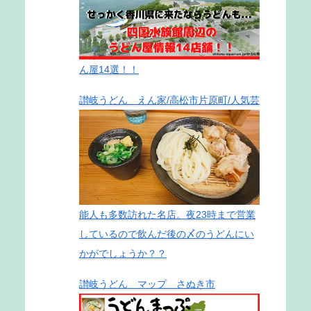
ん屋14選！！
讃岐うどん えん家/高松市片原町/人気芸
能人も多数訪れた名店。夜23時まで営業
しているので飲んだ後の〆のうどんにい
かがでしょうか？？
讃岐うどん マップ さぬき市