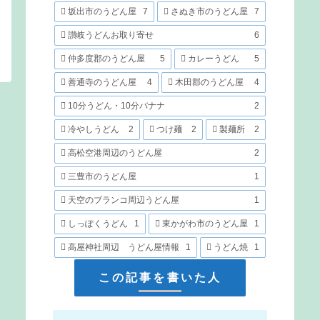
坂出市のうどん屋
7
さぬき市のうどん屋
7
讃岐うどんお取り寄せ
6
仲多度郡のうどん屋
5
カレーうどん
5
善通寺のうどん屋
4
木田郡のうどん屋
4
10分うどん・10分バナナ
2
冷やしうどん
2
つけ麺
2
製麺所
2
高松空港周辺のうどん屋
2
三豊市のうどん屋
1
天空のブランコ周辺うどん屋
1
しっぽくうどん
1
東かがわ市のうどん屋
1
高屋神社周辺 うどん屋情報
1
うどん焼
1
この記事を書いた人