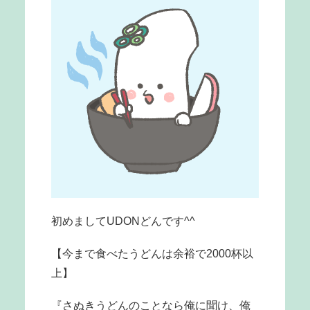
初めましてUDONどんです^^
【今まで食べたうどんは余裕で2000杯以
上】
『さぬきうどんのことなら俺に聞け、俺