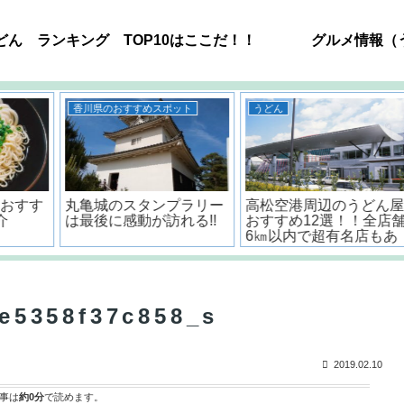
どん ランキング TOP10はここだ！！
グルメ情報（
うどん
うどん
ー
高松空港周辺のうどん屋
<香川・讃岐流>おいしい
!
おすすめ12選！！全店舗
うどんだしの作り方とポ
6㎞以内で超有名店もあ
イント
るよ。
e5358f37c858_s
2019.02.10
事は
約0分
で読めます。