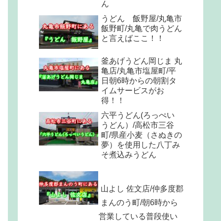
ん
うどん 飯野屋/丸亀市
飯野町/丸亀で肉うどん
と言えばここ！！
釜あげうどん岡じま 丸
亀店/丸亀市塩屋町/平
日朝6時からの朝割タ
イムサービスがお
得！！
六平うどん(ろっぺい
うどん）/高松市三谷
町/県産小麦（さぬきの
夢）を使用した八丁み
そ煮込みうどん
山よし 佐文店/仲多度郡
まんのう町/朝6時から
営業している普段使い