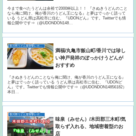
今まで食べたうどんは余裕で2000杯以上！！ 『さぬきうどんのこと
なら俺に聞け、俺が香川のうどん王になる』と夢はでっかく語って
いる うどん県は高松市に住む、『UDONどん』です。Twitterでも情
報公開中です⇒（@UDONDON148…
香川県うどん屋突撃レポート
満福/丸亀市飯山町/香川では珍し
い神戸発祥のぼっかけうどんが
おすすめ
『さぬきうどんのことなら俺に聞け、俺が香川のうどん王になる』
と夢はでっかく語っている うどん県は高松市に住む、『UDONど
ん』です。Twitterでも情報公開中です⇒（@UDONDON14856182）
本日…
香川県うどん屋突撃レポート
味泉（みせん）/木田郡三木町/気
取らず入れる、地域密着型のお
店