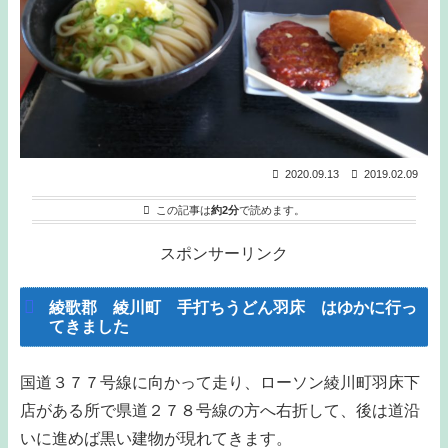
2020.09.13
2019.02.09
この記事は
約2分
で読めます。
スポンサーリンク
綾歌郡 綾川町 手打ちうどん羽床 はゆかに行っ
てきました
国道３７７号線に向かって走り、ローソン綾川町羽床下
店がある所で県道２７８号線の方へ右折して、後は道沿
いに進めば黒い建物が現れてきます。