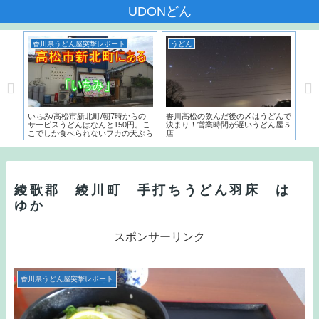
UDONどん
香川県うどん屋突撃レポート
うどん
う
本一
いちみ/高松市新北町/朝7時からの
香川高松の飲んだ後の〆はうどんで
麺で
た名
サービスうどんはなんと150円。こ
決まり！営業時間が遅いうどん屋５
～）
こでしか食べられないフカの天ぷら
店
う
とは？？
綾歌郡 綾川町 手打ちうどん羽床 は
ゆか
スポンサーリンク
香川県うどん屋突撃レポート