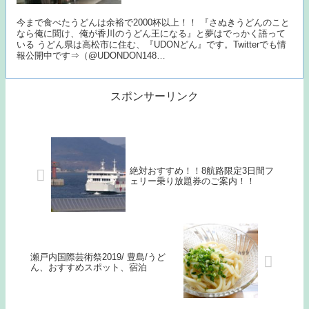
今まで食べたうどんは余裕で2000杯以上！！ 『さぬきうどんのこと
なら俺に聞け、俺が香川のうどん王になる』と夢はでっかく語って
いる うどん県は高松市に住む、『UDONどん』です。Twitterでも情
報公開中です⇒（@UDONDON148…
スポンサーリンク
絶対おすすめ！！8航路限定3日間フ
ェリー乗り放題券のご案内！！
瀬戸内国際芸術祭2019/ 豊島/うど
ん、おすすめスポット、宿泊