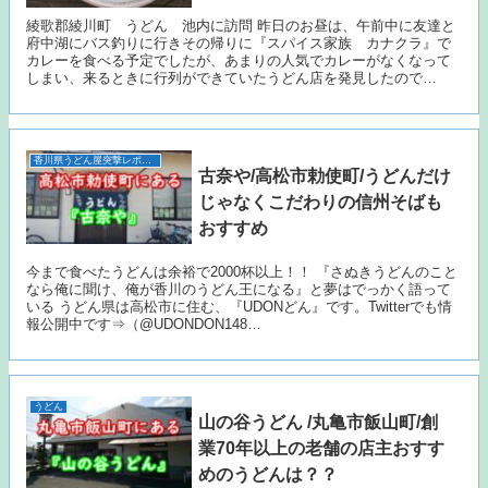
綾歌郡綾川町 うどん 池内に訪問 昨日のお昼は、午前中に友達と
府中湖にバス釣りに行きその帰りに『スパイス家族 カナクラ』で
カレーを食べる予定でしたが、あまりの人気でカレーがなくなって
しまい、来るときに行列ができていたうどん店を発見したので…
香川県うどん屋突撃レポート
古奈や/高松市勅使町/うどんだけ
じゃなくこだわりの信州そばも
おすすめ
今まで食べたうどんは余裕で2000杯以上！！ 『さぬきうどんのこと
なら俺に聞け、俺が香川のうどん王になる』と夢はでっかく語って
いる うどん県は高松市に住む、『UDONどん』です。Twitterでも情
報公開中です⇒（@UDONDON148…
うどん
山の谷うどん /丸亀市飯山町/創
業70年以上の老舗の店主おすす
めのうどんは？？