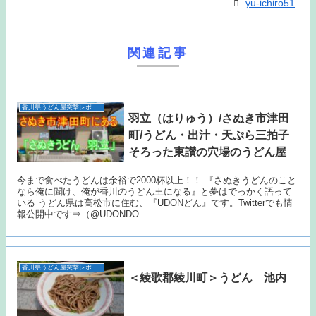
yu-ichiro51
関連記事
香川県うどん屋突撃レポート
羽立（はりゅう）/さぬき市津田
町/うどん・出汁・天ぷら三拍子
そろった東讃の穴場のうどん屋
今まで食べたうどんは余裕で2000杯以上！！ 『さぬきうどんのこと
なら俺に聞け、俺が香川のうどん王になる』と夢はでっかく語って
いる うどん県は高松市に住む、『UDONどん』です。Twitterでも情
報公開中です⇒（@UDONDO…
香川県うどん屋突撃レポート
＜綾歌郡綾川町＞うどん 池内