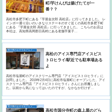
町/芋けんぴは揚げたてが一
番？？
高松市多肥下町にある『芋屋金次郎 高松店』に行ってきました。 レ
インボー通り沿いのいきなりステーキのすぐ近くの高松市多肥下町
にある 『芋屋金次郎 高松店』に行ってきました。 こちらのお店は
本社は、高知県高岡郡日高村にある老舗芋菓子…
香川県のおすすめグルメ（うどん以外）
高松のアイス専門店アイスビス
トロヒライ/駅近でも駐車場ある
よ
高松市塩屋町のアイスクリーム専門店『アイスビストロヒライ』に
訪問しました。 2019年2月4日に高松市塩屋町にオープンした、アイ
スクリーム専門店『アイスビストロヒライ』さんにお邪魔しまし
た。以前から気になってはいたのですが、なかなか行けず…
香川県のおすすめグルメ（うどん以外）
高松市国分寺町の森上屋のどら