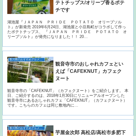
テトチップス/オリーブ香るポテ
チです
湖池屋『ＪＡＰＡＮ ＰＲＩＤＥ ＰＯＴＡＴＯ オリーブソル
ト』が新発売 2019年6月24日、湖池屋と小豆島町がコラボして作っ
たポテトチップス、 『ＪＡＰＡＮ ＰＲＩＤＥ ＰＯＴＡＴＯ オ
リーブソルト』が発売になりました！！ 20…
香川県のおすすめグルメ（うどん以外）
観音寺市のおしゃれカフェとい
えば「CAFEKNUT」カフェク
ヌート
観音寺市の「CAFEKNUT」（カフェクヌート）をご紹介します。 本
日、ご紹介するのは、2018年1月30日にリニューアルオープンした
観音寺市にあるおしゃれカフェ「CAFEKNUT」（カフェクヌート）
です。こちらのカフェは同じ敷地内に…
香川県のおすすめグルメ（うどん以外）
芋屋金次郎 高松店/高松市多肥下