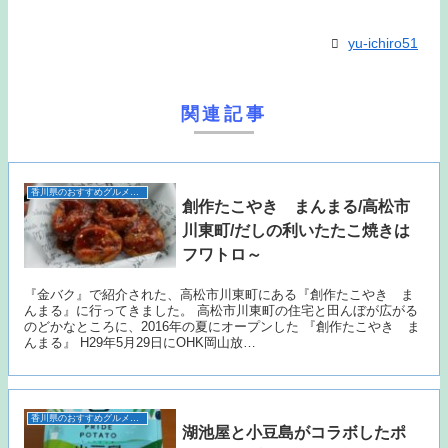
yu-ichiro51
関連記事
香川県のおすすめグルメ（うどん以外）
創作たこやき まんまる/高松市
川東町/だしの利いたたこ焼きは
フワトロ～
『金バク』で紹介された、高松市川東町にある『創作たこやき ま
んまる』に行ってきました。 高松市川東町の住宅と田んぼが広がる
のどかなところに、2016年の夏にオープンした 『創作たこやき ま
んまる』 H29年5月29日にOHK岡山放…
香川県のおすすめグルメ（うどん以外）
湖池屋と小豆島がコラボしたポ