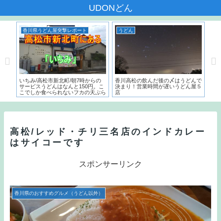
UDONどん
香川県うどん屋突撃レポート
うどん
う
本一
いちみ/高松市新北町/朝7時からの
香川高松の飲んだ後の〆はうどんで
麺で
た名
サービスうどんはなんと150円。こ
決まり！営業時間が遅いうどん屋５
～）
こでしか食べられないフカの天ぷら
店
う
とは？？
高松/レッド・チリ三名店のインドカレー
はサイコーです
スポンサーリンク
香川県のおすすめグルメ（うどん以外）