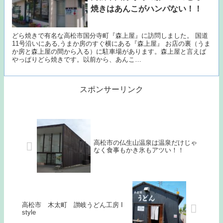
焼きはあんこがハンパない！！
どら焼きで有名な高松市国分寺町『森上屋』に訪問しました。 国道
11号沿いにある,うまか房のすぐ横にある『森上屋』 お店の裏（うま
か房と森上屋の間から入る）に駐車場があります。森上屋と言えば
やっぱりどら焼きです。以前から、あんこ…
スポンサーリンク
高松市の仏生山温泉は温泉だけじゃ
なく食事もかき氷もアツい！！
高松市 木太町 讃岐うどん工房 I
style