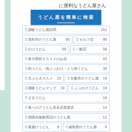
に便利なうどん屋さん
うどん屋を簡単に検索
讃岐うどん屋訪問
151
高松市のうどん屋
95
セルフ店
90
かけうどん
60
一般店
58
香川県民オススメのお店
43
肉うどん・肉ぶっかけ・とり肉うどん
34
天ぷらオススメ
23
丸亀市のうどん屋
19
讃岐うどんマップ
19
ぶっかけうどん
19
ざるうどん
16
食べログうどん百名店受賞店
14
四国水族館周辺のうどん屋
12
釜揚げうどん
9
綾歌郡のうどん屋
9