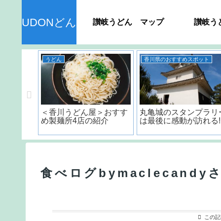
UDONどん
讃岐うどん マップ
讃岐う
うどん
香川県のおすすめスポット
ん＞ 種
＜香川うどん屋＞おすす
丸亀城のスタンプラリ
品の日持
め製麺所4店の紹介
は最後に感動が訪れる!
？
食べログbymaclecandy
この記