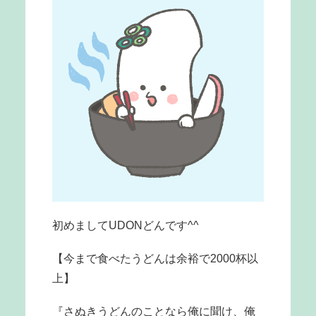
初めましてUDONどんです^^
【今まで食べたうどんは余裕で2000杯以
上】
『さぬきうどんのことなら俺に聞け、俺