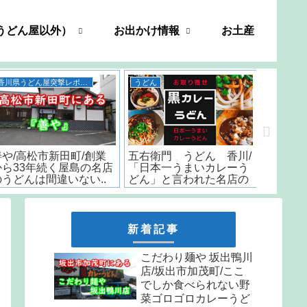
うどん屋以外）
お出かけ情報
お土産
香川県うどん屋突撃レポート
うどん
善や/高松市新田町/創業
五右衛門 うどん 香川/
いちみ/
から33年続く屋島の名店
「日本一うまいカレーう
時から
のうどんは間違いない..
どん」と言われた名店の
はなんと
味をお取り寄せ
しか食
天ぷら
新着記事
こだわり麺や 坂出鴨川
店/坂出市加茂町/ここ
でしか食べられない野
菜ゴロゴロカレーうど