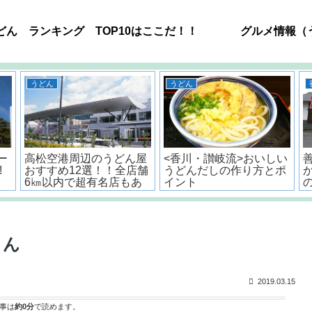
どん ランキング TOP10はここだ！！
グルメ情報（
うどん
うどん
ー
高松空港周辺のうどん屋
<香川・讃岐流>おいしい
!
おすすめ12選！！全店舗
うどんだしの作り方とポ
6㎞以内で超有名店もあ
イント
るよ。
さん
2019.03.15
事は
約0分
で読めます。