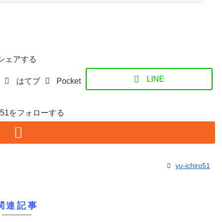
シェアする
LINE
はてブ
Pocket
hiro51をフォローする
yu-ichiro51
関連記事