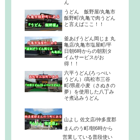
ん
うどん 飯野屋/丸亀市
飯野町/丸亀で肉うどん
と言えばここ！！
釜あげうどん岡じま 丸
亀店/丸亀市塩屋町/平
日朝6時からの朝割タ
イムサービスがお
得！！
六平うどん(ろっぺい
うどん）/高松市三谷
町/県産小麦（さぬきの
夢）を使用した八丁み
そ煮込みうどん
山よし 佐文店/仲多度郡
まんのう町/朝6時から
営業している普段使い