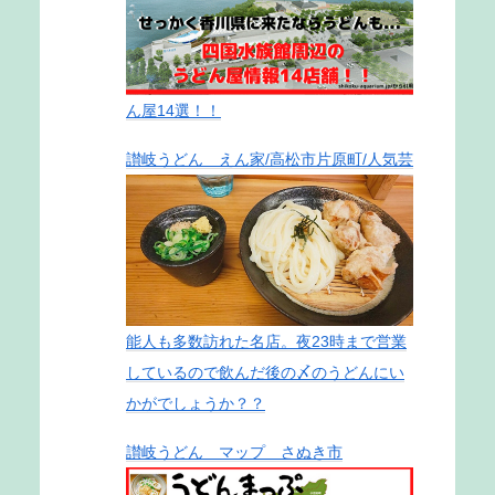
ん屋14選！！
讃岐うどん えん家/高松市片原町/人気芸
能人も多数訪れた名店。夜23時まで営業
しているので飲んだ後の〆のうどんにい
かがでしょうか？？
讃岐うどん マップ さぬき市