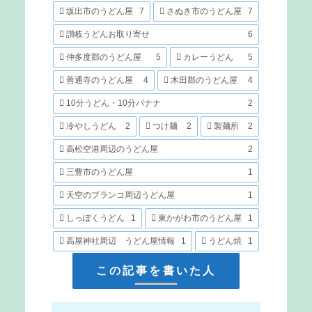
坂出市のうどん屋
7
さぬき市のうどん屋
7
讃岐うどんお取り寄せ
6
仲多度郡のうどん屋
5
カレーうどん
5
善通寺のうどん屋
4
木田郡のうどん屋
4
10分うどん・10分バナナ
2
冷やしうどん
2
つけ麺
2
製麺所
2
高松空港周辺のうどん屋
2
三豊市のうどん屋
1
天空のブランコ周辺うどん屋
1
しっぽくうどん
1
東かがわ市のうどん屋
1
高屋神社周辺 うどん屋情報
1
うどん焼
1
この記事を書いた人