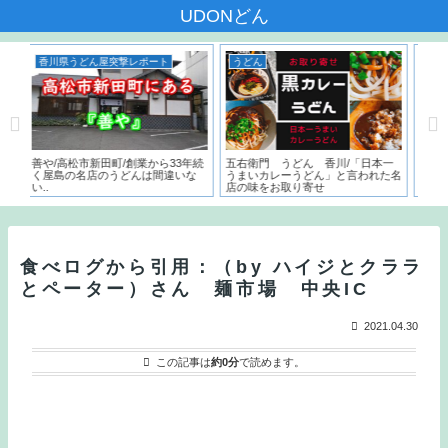
UDONどん
レポート
うどん
香川県うどん屋突撃レポート
業から33年続
五右衛門 うどん 香川/「日本一
いちみ/高松市新北町/朝7時から
んは間違いな
うまいカレーうどん」と言われた名
サービスうどんはなんと150円。
店の味をお取り寄せ
こでしか食べられないフカの天ぷ
とは？？
食べログから引用：（by ハイジとクララ
とペーター）さん 麺市場 中央IC
2021.04.30
この記事は
約0分
で読めます。