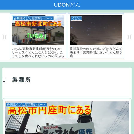
UDONどん
香川県うどん屋突撃レポート
うどん
う
本一
いちみ/高松市新北町/朝7時からの
香川高松の飲んだ後の〆はうどんで
麺で
た名
サービスうどんはなんと150円。こ
決まり！営業時間が遅いうどん屋５
～）
こでしか食べられないフカの天ぷら
店
う
とは？？
製麺所
香川県うどん屋突撃レポート